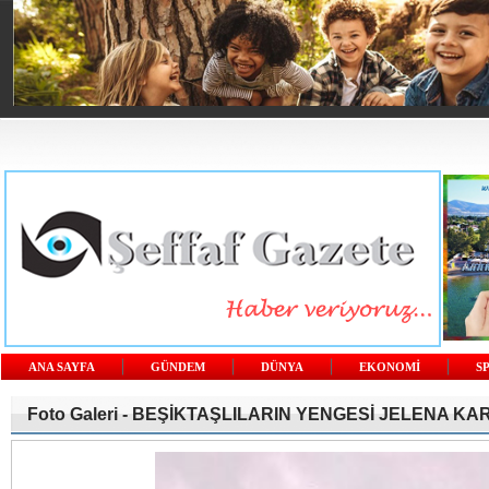
ANA SAYFA
GÜNDEM
DÜNYA
EKONOMİ
S
Foto Galeri -
BEŞİKTAŞLILARIN YENGESİ JELENA KA