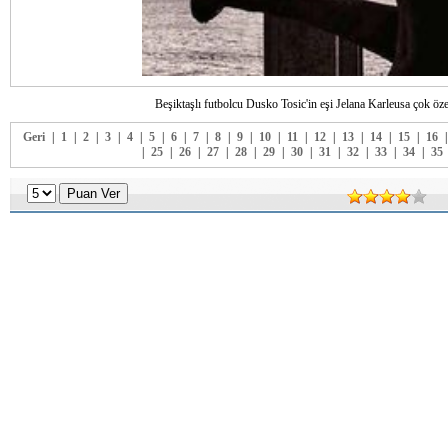
Beşiktaşlı futbolcu Dusko Tosic'in eşi Jelana Karleusa çok özel
Geri
|
1
|
2
|
3
|
4
|
5
|
6
|
7
|
8
|
9
|
10
|
11
|
12
|
13
|
14
|
15
|
16
|
25
|
26
|
27
|
28
|
29
|
30
|
31
|
32
|
33
|
34
|
35