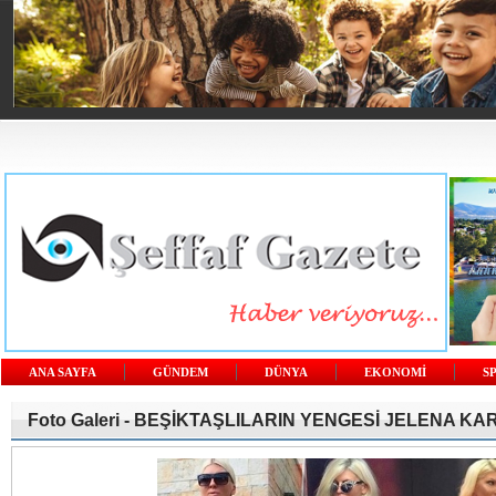
ANA SAYFA
GÜNDEM
DÜNYA
EKONOMİ
S
Foto Galeri -
BEŞİKTAŞLILARIN YENGESİ JELENA KA