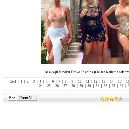
Beşiktaşlı futbolcu Dusko Tosic'in eşi Jelana Karleusa çok özel
Geri
|
1
|
2
|
3
|
4
|
5
|
6
|
7
|
8
|
9
|
10
|
11
|
12
|
13
|
14
|
15
|
1
24
|
25
|
26
|
27
|
28
|
29
|
30
|
31
|
32
|
33
|
34
|