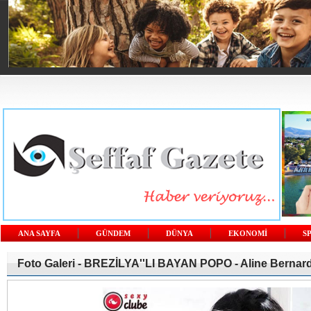
ANA SAYFA
GÜNDEM
DÜNYA
EKONOMİ
S
Foto Galeri -
BREZİLYA''LI BAYAN POPO - Aline Bernar