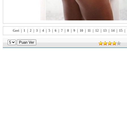
Geri
|
1
|
2
|
3
|
4
|
5
|
6
|
7
|
8
|
9
|
10
|
11
|
12
|
13
|
14
|
15
|