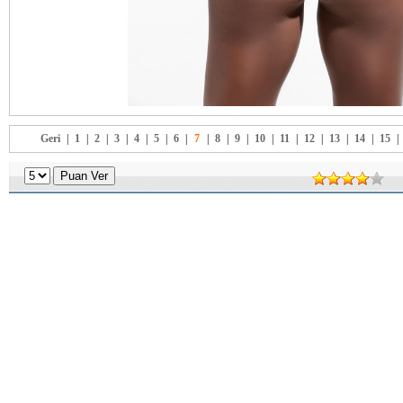
Geri
|
1
|
2
|
3
|
4
|
5
|
6
|
7
|
8
|
9
|
10
|
11
|
12
|
13
|
14
|
15
|