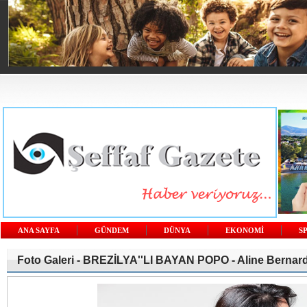
ANA SAYFA
GÜNDEM
DÜNYA
EKONOMİ
S
Foto Galeri -
BREZİLYA''LI BAYAN POPO - Aline Bernar