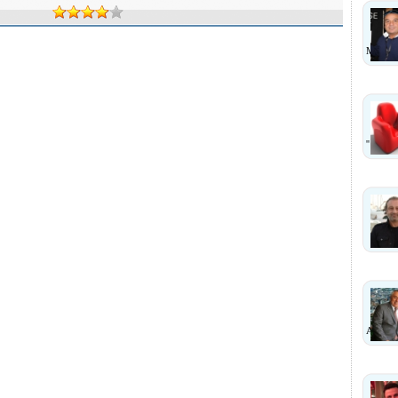
MI?
''
ANLA