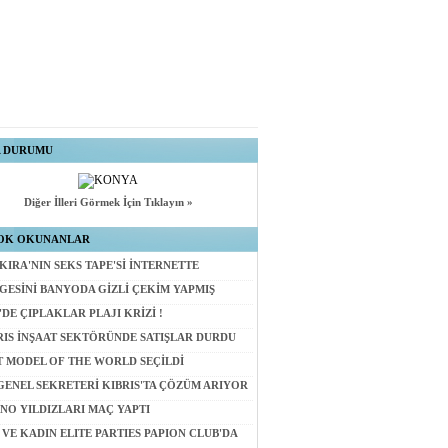
A DURUMU
Diğer İlleri Görmek İçin Tıklayın »
OK OKUNANLAR
KIRA'NIN SEKS TAPE'Sİ İNTERNETTE
GESİNİ BANYODA GİZLİ ÇEKİM YAPMIŞ
'DE ÇIPLAKLAR PLAJI KRİZİ !
RIS İNŞAAT SEKTÖRÜNDE SATIŞLAR DURDU
T MODEL OF THE WORLD SEÇİLDİ
GENEL SEKRETERİ KIBRIS'TA ÇÖZÜM ARIYOR
NO YILDIZLARI MAÇ YAPTI
 VE KADIN ELITE PARTIES PAPION CLUB'DA