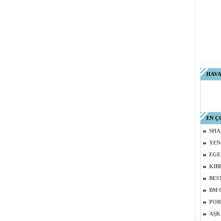
HAV
EN Ç
SHA
YEN
EGE
KIB
BES
BM 
POR
AŞK