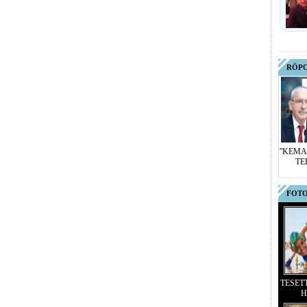
RÖP
''KEMA
TE
FOTO
TESET
H