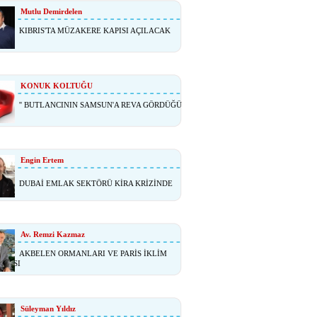
Mutlu Demirdelen
KIBRIS'TA MÜZAKERE KAPISI AÇILACAK
KONUK KOLTUĞU
'' BUTLANCININ SAMSUN'A REVA GÖRDÜĞÜ
Engin Ertem
DUBAİ EMLAK SEKTÖRÜ KİRA KRİZİNDE
Av. Remzi Kazmaz
AKBELEN ORMANLARI VE PARİS İKLİM
ŞMASI
Süleyman Yıldız