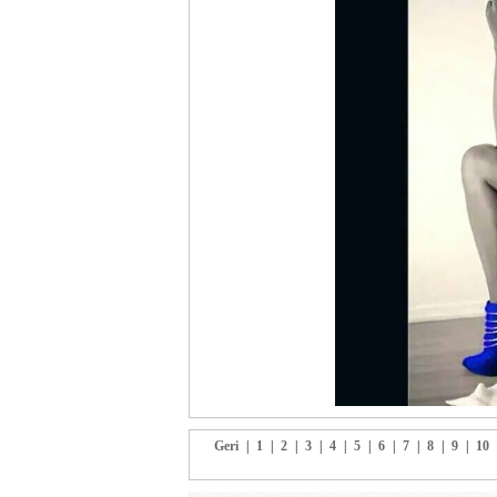
Geri
|
1
|
2
|
3
|
4
|
5
|
6
|
7
|
8
|
9
|
10