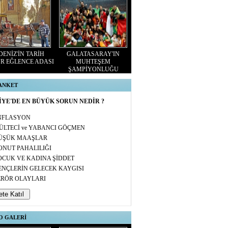
ENİZ'İN TARİH
GALATASARAY'IN
R EĞLENCE ADASI
MUHTEŞEM
ŞAMPİYONLUĞU
 ANKET
YE'DE EN BÜYÜK SORUN NEDİR ?
NFLASYON
ÜLTECİ ve YABANCI GÖÇMEN
ÜŞÜK MAAŞLAR
ONUT PAHALILIĞI
OCUK VE KADINA ŞİDDET
ENÇLERİN GELECEK KAYGISI
ERÖR OLAYLARI
O GALERİ