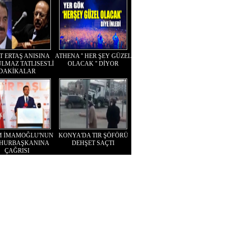
T ERTAŞ ANISINA
ATHENA '' HER ŞEY GÜZEL
LMAZ TATLISES'Lİ
OLACAK '' DİYOR
DAKİKALAR
M İMAMOĞLU'NUN
KONYA'DA TIR ŞÖFÖRÜ
HURBAŞKANINA
DEHŞET SAÇTI
ÇAĞRISI