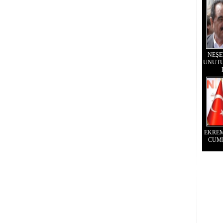
NEŞE
UNUTU
EKRE
CUM