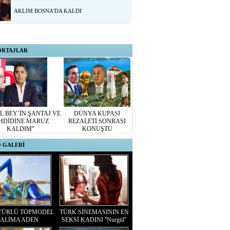
AKLIM BOSNA'DA KALDI
ORTAJLAR
L BEY’İN ŞANTAJ VE
DÜNYA KUPASI
HDİDİNE MARUZ
REZALETİ SONRASI
KALDIM''
KONUŞTU
 GALERİ
TÜRLÜ TOPMODEL
TÜRK SİNEMASININ EN
ALIMA ADEN
SEKSİ KADINI ''Nurgül''