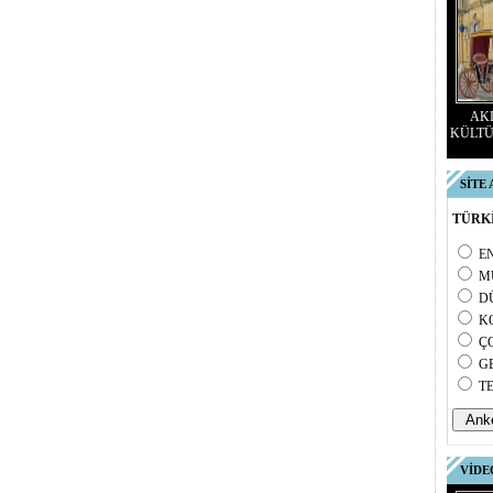
AKD
KÜLTÜ
SİTE
TÜRKİ
E
M
D
K
Ç
G
T
VİDE