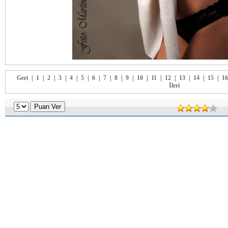
Geri
|
1
|
2
|
3
|
4
|
5
|
6
|
7
|
8
|
9
|
10
|
11
|
12
|
13
|
14
|
15
|
16
İleri