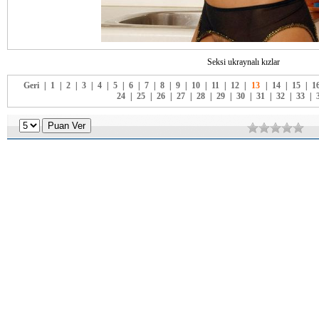
Seksi ukraynalı kızlar
Geri
|
1
|
2
|
3
|
4
|
5
|
6
|
7
|
8
|
9
|
10
|
11
|
12
|
13
|
14
|
15
|
1
24
|
25
|
26
|
27
|
28
|
29
|
30
|
31
|
32
|
33
|