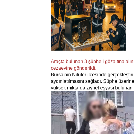
Araçta bulunan 3 şüpheli gözaltına alını
cezaevine gönderildi.
Bursa'nın Nilüfer ilçesinde gerçekleştiri
aydınlatılmasını sağladı. Şüphe üzerine
yüksek miktarda ziynet eşyası bulunan ç