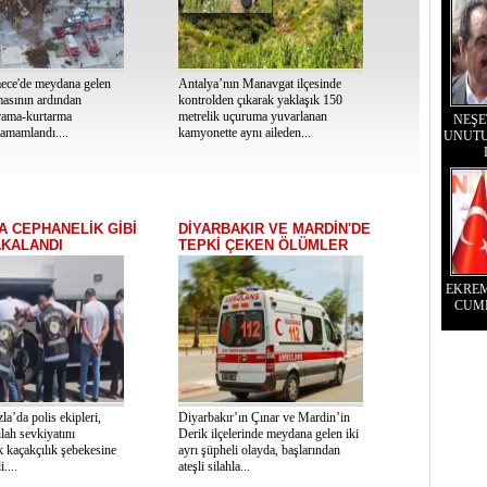
ce'de meydana gelen
Antalya’nın Manavgat ilçesinde
asının ardından
kontrolden çıkarak yaklaşık 150
rama-kurtarma
metrelik uçuruma yuvarlanan
NEŞE
tamamlandı....
kamyonette aynı aileden...
UNUTU
A CEPHANELİK GİBİ
DİYARBAKIR VE MARDİN'DE
AKALANDI
TEPKİ ÇEKEN ÖLÜMLER
EKRE
CUM
la’da polis ekipleri,
Diyarbakır’ın Çınar ve Mardin’in
lah sevkiyatını
Derik ilçelerinde meydana gelen iki
k kaçakçılık şebekesine
ayrı şüpheli olayda, başlarından
....
ateşli silahla...