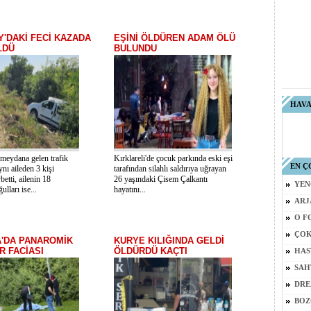
'DAKİ FECİ KAZADA
EŞİNİ ÖLDÜREN ADAM ÖLÜ
LDÜ
BULUNDU
HAV
meydana gelen trafik
Kırklareli'de çocuk parkında eski eşi
EN Ç
nı aileden 3 kişi
tarafından silahlı saldırıya uğrayan
betti, ailenin 18
26 yaşındaki Çisem Çalkantı
YEN
ulları ise...
hayatını...
ARJ
O F
ÇOK
A'DA PANAROMİK
KURYE KILIĞINDA GELDİ
 FACİASI
ÖLDÜRDÜ KAÇTI
HAS
SAH
DRE
BOZ