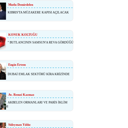
Mutlu Demirdelen
KIBRIS'TA MÜZAKERE KAPISI AÇILACAK
KONUK KOLTUĞU
'' BUTLANCININ SAMSUN'A REVA GÖRDÜĞÜ
Engin Ertem
DUBAİ EMLAK SEKTÖRÜ KİRA KRİZİNDE
Av. Remzi Kazmaz
AKBELEN ORMANLARI VE PARİS İKLİM
ŞMASI
Süleyman Yıldız