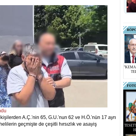
RÖP
''KEMA
TE
FOTO
ndu
kişilerden A.Ç.'nin 65, G.U.'nun 62 ve H.Ö.'nün 17 ayrı
lilerin geçmişte de çeşitli hırsızlık ve asayiş
TESET
H