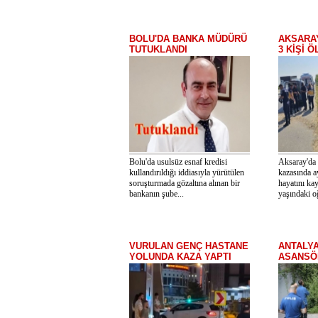
BOLU'DA BANKA MÜDÜRÜ
AKSARAY
TUTUKLANDI
3 KİŞİ Ö
Bolu'da usulsüz esnaf kredisi
Aksaray'da 
kullandırıldığı iddiasıyla yürütülen
kazasında ay
soruşturmada gözaltına alınan bir
hayatını kay
bankanın şube...
yaşındaki oğ
VURULAN GENÇ HASTANE
ANTALY
YOLUNDA KAZA YAPTI
ASANSÖR