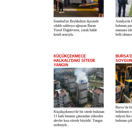
İstanbul'un Beylikdüzü ilçesinde
Antalya'da 
silahlı saldırıya uğrayan Baran
bulunan pa
Yusuf Dağdeviren, yaralı halde
manzara izl
kendi aracıyla...
belli olmaya
KÜÇÜKÇEKMECE
BURSA'D
HALKALI'DAKİ SİTEDE
SOYGUN
YANGIN
Bursa’da bi
Küçükçekmece'de bir sitede bulunan
belirlenen v
11 katlı binanın çatısından yükselen
milyon lira 
alevler kısa sürede büyüdü. Yangın
bulunan çeli
nedeniyle...