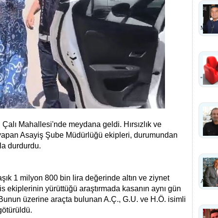
MI ?
''
ı Çalı Mahallesi'nde meydana geldi. Hırsızlık ve
m yapan Asayiş Şube Müdürlüğü ekipleri, durumundan
yla durdurdu.
şık 1 milyon 800 bin lira değerinde altın ve ziynet
ANLA
is ekiplerinin yürüttüğü araştırmada kasanın aynı gün
Bunun üzerine araçta bulunan A.Ç., G.U. ve H.Ö. isimli
götürüldü.