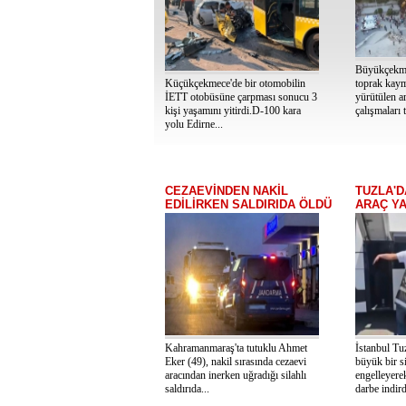
Büyükçekme
Küçükçekmece'de bir otomobilin
toprak kaym
İETT otobüsüne çarpması sonucu 3
yürütülen a
kişi yaşamını yitirdi.D-100 kara
çalışmaları 
yolu Edirne...
CEZAEVİNDEN NAKİL
TUZLA'D
EDİLİRKEN SALDIRIDA ÖLDÜ
ARAÇ Y
Kahramanmaraş'ta tutuklu Ahmet
İstanbul Tuz
Eker (49), nakil sırasında cezaevi
büyük bir si
aracından inerken uğradığı silahlı
engelleyere
saldırıda...
darbe indirdi