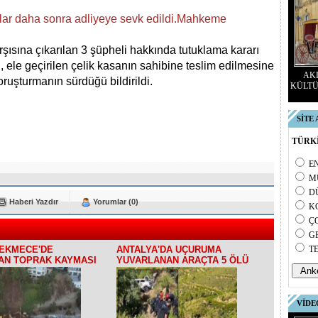
ar daha sonra adliyeye sevk edildi.
Mahkeme
rşısına çıkarılan 3 şüpheli hakkında tutuklama kararı
n, ele geçirilen çelik kasanın sahibine teslim edilmesine
AKD
soruşturmanın sürdüğü bildirildi.
KÜLTÜ
SİTE
TÜRKİ
E
M
D
Haberi Yazdır
Yorumlar (0)
K
Ç
G
EKMECE'DE
ANTALYA'DA UÇURUMA
T
AN TOPRAK KAYMASI
YUVARLANAN ARAÇTA 5 ÖLÜ
VİDE