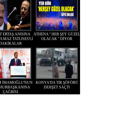
T ERTAŞ ANISINA
ATHENA '' HER ŞEY GÜZEL
LMAZ TATLISES'Lİ
OLACAK '' DİYOR
DAKİKALAR
M İMAMOĞLU'NUN
KONYA'DA TIR ŞÖFÖRÜ
HURBAŞKANINA
DEHŞET SAÇTI
ÇAĞRISI