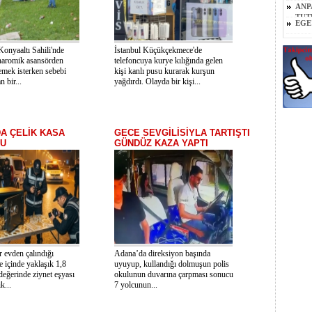
ANP
TUT
EGE
Konyaaltı Sahili'nde
İstanbul Küçükçekmece'de
naromik asansörden
telefoncuya kurye kılığında gelen
emek isterken sebebi
kişi kanlı pusu kurarak kurşun
n bir...
yağdırdı. Olayda bir kişi...
A ÇELİK KASA
GECE SEVGİLİSİYLA TARTIŞTI
U
GÜNDÜZ KAZA YAPTI
r evden çalındığı
Adana’da direksiyon başında
e içinde yaklaşık 1,8
uyuyup, kullandığı dolmuşun polis
değerinde ziynet eşyası
okulunun duvarına çarpması sonucu
k...
7 yolcunun...