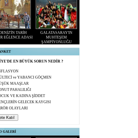
ENİZ'İN TARİH
GALATASARAY'IN
R EĞLENCE ADASI
MUHTEŞEM
ŞAMPİYONLUĞU
 ANKET
YE'DE EN BÜYÜK SORUN NEDİR ?
NFLASYON
ÜLTECİ ve YABANCI GÖÇMEN
ÜŞÜK MAAŞLAR
ONUT PAHALILIĞI
OCUK VE KADINA ŞİDDET
ENÇLERİN GELECEK KAYGISI
ERÖR OLAYLARI
O GALERİ