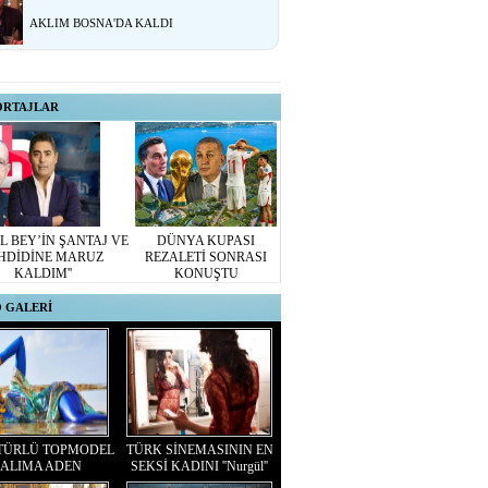
AKLIM BOSNA'DA KALDI
ORTAJLAR
L BEY’İN ŞANTAJ VE
DÜNYA KUPASI
HDİDİNE MARUZ
REZALETİ SONRASI
KALDIM''
KONUŞTU
 GALERİ
TÜRLÜ TOPMODEL
TÜRK SİNEMASININ EN
ALIMA ADEN
SEKSİ KADINI ''Nurgül''