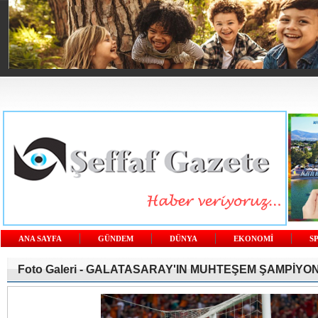
ANA SAYFA
GÜNDEM
DÜNYA
EKONOMİ
S
Foto Galeri -
GALATASARAY'IN MUHTEŞEM ŞAMPİYO