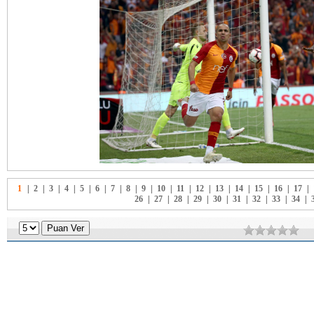
1
|
2
|
3
|
4
|
5
|
6
|
7
|
8
|
9
|
10
|
11
|
12
|
13
|
14
|
15
|
16
|
17
|
26
|
27
|
28
|
29
|
30
|
31
|
32
|
33
|
34
|