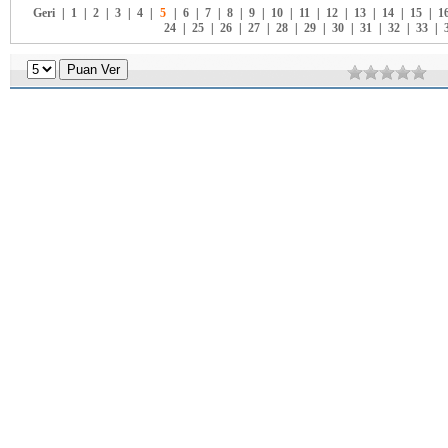
Geri
|
1
|
2
|
3
|
4
|
5
|
6
|
7
|
8
|
9
|
10
|
11
|
12
|
13
|
14
|
15
|
1
24
|
25
|
26
|
27
|
28
|
29
|
30
|
31
|
32
|
33
|