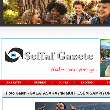
ANA SAYFA
GÜNDEM
DÜNYA
EKONOMİ
S
Foto Galeri -
GALATASARAY'IN MUHTEŞEM ŞAMPİYO