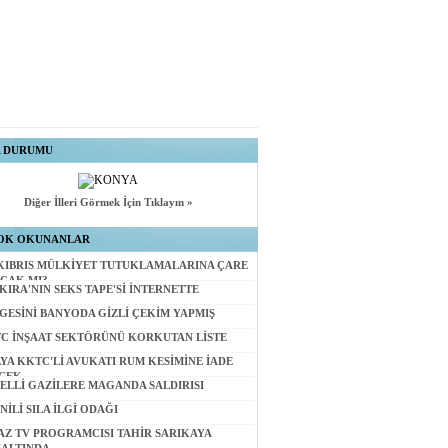
A DURUMU
Diğer İlleri Görmek İçin Tıklayın »
OK OKUNANLAR
KIBRIS MÜLKİYET TUTUKLAMALARINA ÇARE
CAK MI?
KIRA'NIN SEKS TAPE'Sİ İNTERNETTE
GESİNİ BANYODA GİZLİ ÇEKİM YAPMIŞ
C İNŞAAT SEKTÖRÜNÜ KORKUTAN LİSTE
LYA KKTC'Lİ AVUKATI RUM KESİMİNE İADE
CEK
ELLİ GAZİLERE MAGANDA SALDIRISI
NİLİ SILA İLGİ ODAĞI
AZ TV PROGRAMCISI TAHİR SARIKAYA