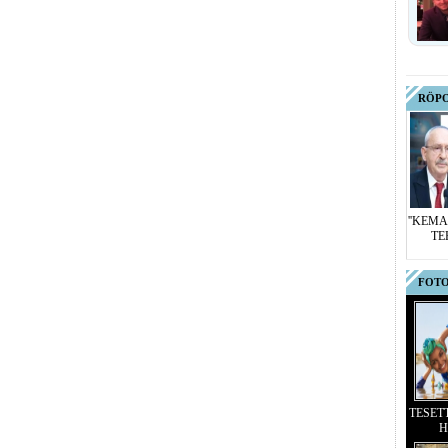
RÖP
''KEMA
TE
FOTO
TESET
H