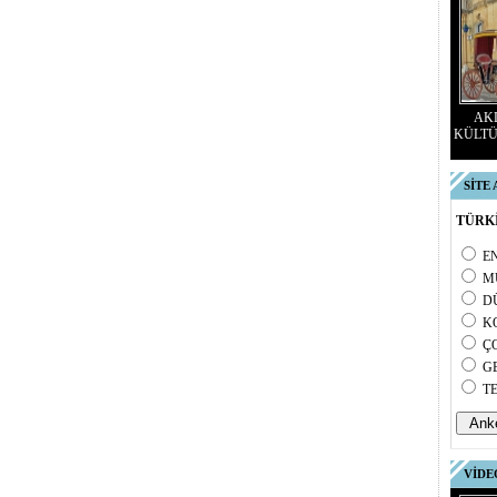
AKD
KÜLTÜ
SİTE
TÜRKİ
E
M
D
K
Ç
G
T
VİDE