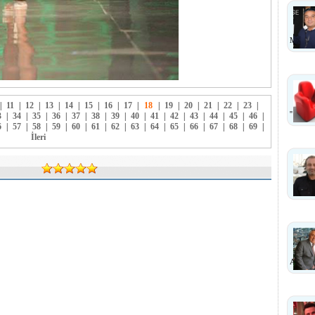
MI?
|
11
|
12
|
13
|
14
|
15
|
16
|
17
|
18
|
19
|
20
|
21
|
22
|
23
|
''
3
|
34
|
35
|
36
|
37
|
38
|
39
|
40
|
41
|
42
|
43
|
44
|
45
|
46
|
6
|
57
|
58
|
59
|
60
|
61
|
62
|
63
|
64
|
65
|
66
|
67
|
68
|
69
|
İleri
ANLA