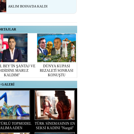
AKLIM BOSNA'DA KALDI
ORTAJLAR
L BEY’İN ŞANTAJ VE
DÜNYA KUPASI
HDİDİNE MARUZ
REZALETİ SONRASI
KALDIM''
KONUŞTU
 GALERİ
TÜRLÜ TOPMODEL
TÜRK SİNEMASININ EN
ALIMA ADEN
SEKSİ KADINI ''Nurgül''