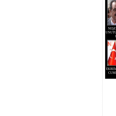
NEŞE
UNUTU
EKRE
CUM