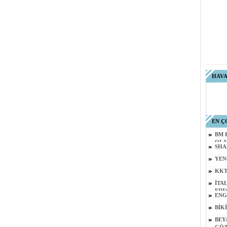
HAV
EN Ç
BM 
OLA
SHA
YEN
KKT
İTA
EDE
ENG
BİKİ
BEY