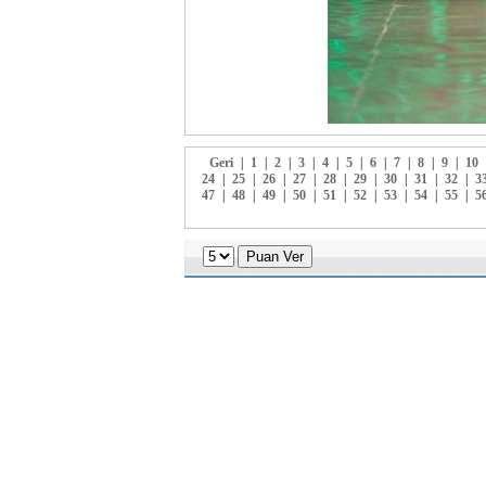
Geri
|
1
|
2
|
3
|
4
|
5
|
6
|
7
|
8
|
9
|
10
24
|
25
|
26
|
27
|
28
|
29
|
30
|
31
|
32
|
3
47
|
48
|
49
|
50
|
51
|
52
|
53
|
54
|
55
|
5