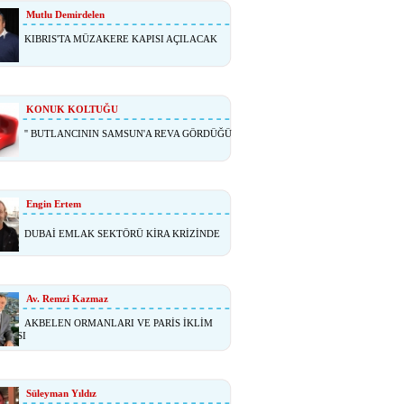
Mutlu Demirdelen
KIBRIS'TA MÜZAKERE KAPISI AÇILACAK
KONUK KOLTUĞU
'' BUTLANCININ SAMSUN'A REVA GÖRDÜĞÜ
Engin Ertem
DUBAİ EMLAK SEKTÖRÜ KİRA KRİZİNDE
Av. Remzi Kazmaz
AKBELEN ORMANLARI VE PARİS İKLİM
ŞMASI
Süleyman Yıldız