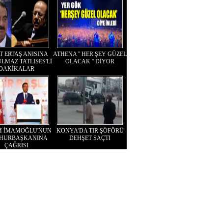
T ERTAŞ ANISINA
ATHENA '' HER ŞEY GÜZEL
LMAZ TATLISES'Lİ
OLACAK '' DİYOR
DAKİKALAR
M İMAMOĞLU'NUN
KONYA'DA TIR ŞÖFÖRÜ
HURBAŞKANINA
DEHŞET SAÇTI
ÇAĞRISI