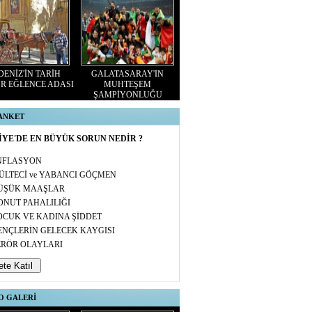
ENİZ'İN TARİH
GALATASARAY'IN
R EĞLENCE ADASI
MUHTEŞEM
ŞAMPİYONLUĞU
 ANKET
YE'DE EN BÜYÜK SORUN NEDİR ?
NFLASYON
ÜLTECİ ve YABANCI GÖÇMEN
ÜŞÜK MAAŞLAR
ONUT PAHALILIĞI
OCUK VE KADINA ŞİDDET
ENÇLERİN GELECEK KAYGISI
ERÖR OLAYLARI
O GALERİ