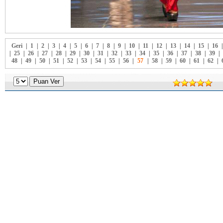
Geri
|
1
|
2
|
3
|
4
|
5
|
6
|
7
|
8
|
9
|
10
|
11
|
12
|
13
|
14
|
15
|
16
|
25
|
26
|
27
|
28
|
29
|
30
|
31
|
32
|
33
|
34
|
35
|
36
|
37
|
38
|
39
|
48
|
49
|
50
|
51
|
52
|
53
|
54
|
55
|
56
|
57
|
58
|
59
|
60
|
61
|
62
|