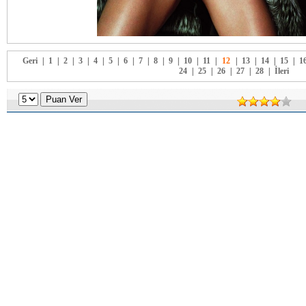
Geri
|
1
|
2
|
3
|
4
|
5
|
6
|
7
|
8
|
9
|
10
|
11
|
12
|
13
|
14
|
15
|
1
24
|
25
|
26
|
27
|
28
|
İleri