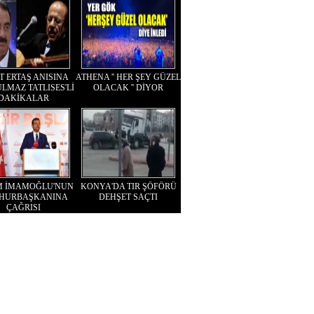
T ERTAŞ ANISINA
ATHENA '' HER ŞEY GÜZEL
LMAZ TATLISES'Lİ
OLACAK '' DİYOR
DAKİKALAR
M İMAMOĞLU'NUN
KONYA'DA TIR ŞÖFÖRÜ
HURBAŞKANINA
DEHŞET SAÇTI
ÇAĞRISI