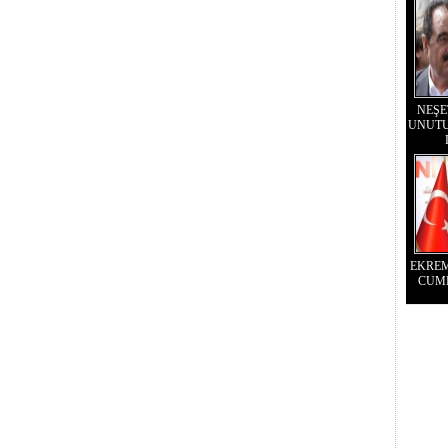
NEŞE
UNUTU
EKRE
CUM