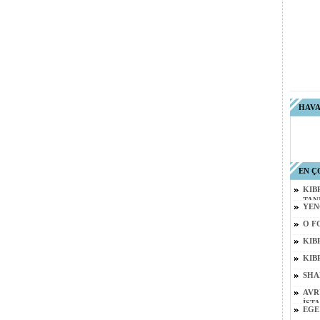
HAV
EN Ç
KIB
TAN
YEN
O F
KIB
KIB
SHA
AVR
İST
EGE