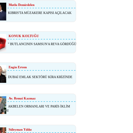
Mutlu Demirdelen
KIBRIS'TA MÜZAKERE KAPISI AÇILACAK
KONUK KOLTUĞU
'' BUTLANCININ SAMSUN'A REVA GÖRDÜĞÜ
Engin Ertem
DUBAİ EMLAK SEKTÖRÜ KİRA KRİZİNDE
Av. Remzi Kazmaz
AKBELEN ORMANLARI VE PARİS İKLİM
ŞMASI
Süleyman Yıldız