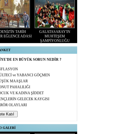
ENİZ'İN TARİH
GALATASARAY'IN
R EĞLENCE ADASI
MUHTEŞEM
ŞAMPİYONLUĞU
 ANKET
YE'DE EN BÜYÜK SORUN NEDİR ?
NFLASYON
ÜLTECİ ve YABANCI GÖÇMEN
ÜŞÜK MAAŞLAR
ONUT PAHALILIĞI
OCUK VE KADINA ŞİDDET
ENÇLERİN GELECEK KAYGISI
ERÖR OLAYLARI
O GALERİ