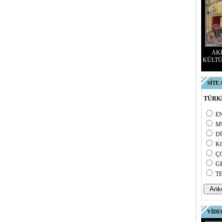
AKD
KÜLTÜ
SİTE
TÜRKİ
E
M
D
K
Ç
G
T
VİDE