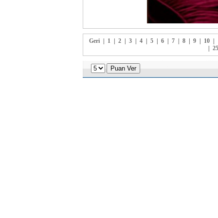
Geri
|
1
|
2
|
3
|
4
|
5
|
6
|
7
|
8
|
9
|
10
|
|
2