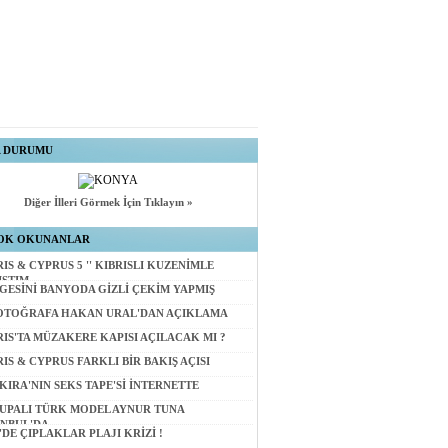
A DURUMU
Diğer İlleri Görmek İçin Tıklayın »
OK OKUNANLAR
RIS & CYPRUS 5 '' KIBRISLI KUZENİMLE
IŞTIM
GESİNİ BANYODA GİZLİ ÇEKİM YAPMIŞ
OTOĞRAFA HAKAN URAL'DAN AÇIKLAMA
RIS'TA MÜZAKERE KAPISI AÇILACAK MI ?
RIS & CYPRUS FARKLI BİR BAKIŞ AÇISI
KIRA'NIN SEKS TAPE'Sİ İNTERNETTE
UPALI TÜRK MODEL AYNUR TUNA
ANBUL'DA
'DE ÇIPLAKLAR PLAJI KRİZİ !