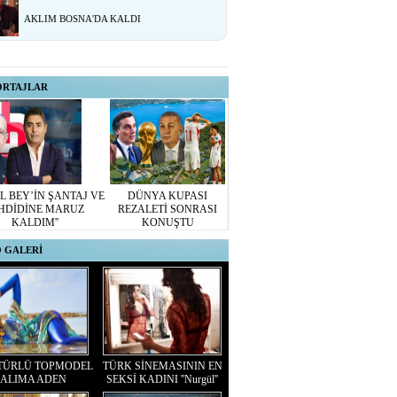
AKLIM BOSNA'DA KALDI
ORTAJLAR
L BEY’İN ŞANTAJ VE
DÜNYA KUPASI
HDİDİNE MARUZ
REZALETİ SONRASI
KALDIM''
KONUŞTU
 GALERİ
TÜRLÜ TOPMODEL
TÜRK SİNEMASININ EN
ALIMA ADEN
SEKSİ KADINI ''Nurgül''