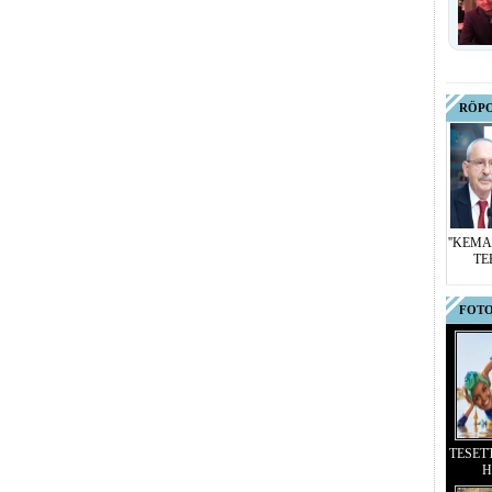
RÖP
''KEMA
TE
FOTO
TESET
H