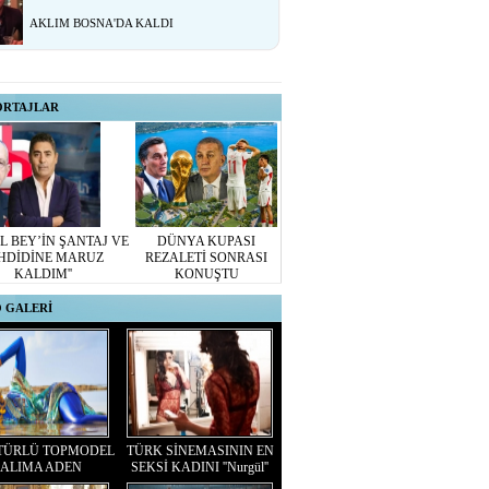
AKLIM BOSNA'DA KALDI
ORTAJLAR
L BEY’İN ŞANTAJ VE
DÜNYA KUPASI
HDİDİNE MARUZ
REZALETİ SONRASI
KALDIM''
KONUŞTU
 GALERİ
TÜRLÜ TOPMODEL
TÜRK SİNEMASININ EN
ALIMA ADEN
SEKSİ KADINI ''Nurgül''