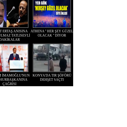
T ERTAŞ ANISINA
ATHENA '' HER ŞEY GÜZEL
LMAZ TATLISES'Lİ
OLACAK '' DİYOR
DAKİKALAR
M İMAMOĞLU'NUN
KONYA'DA TIR ŞÖFÖRÜ
HURBAŞKANINA
DEHŞET SAÇTI
ÇAĞRISI