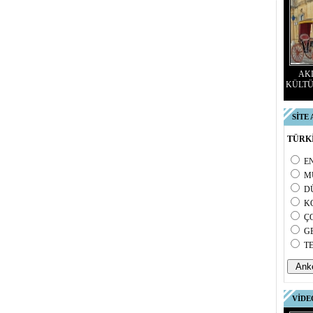
AKD
KÜLTÜ
SİTE
TÜRKİ
E
M
D
K
Ç
G
T
VİDE