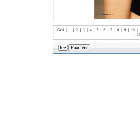
Geri
|
1
|
2
|
3
|
4
|
5
|
6
|
7
|
8
|
9
|
10
|
|
2