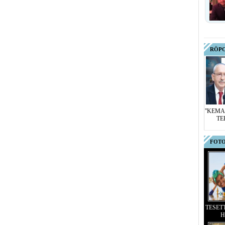
RÖP
''KEMA
TE
FOTO
TESET
H