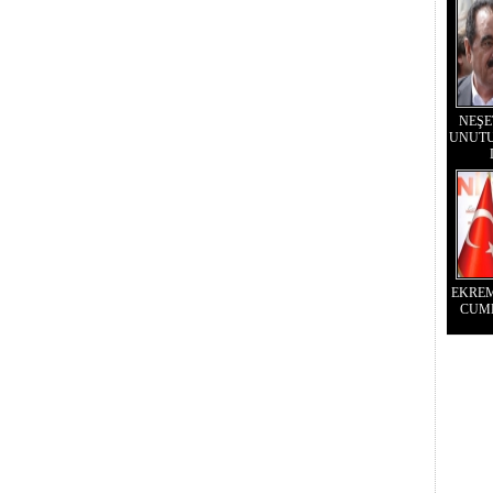
NEŞE
UNUTU
EKRE
CUM