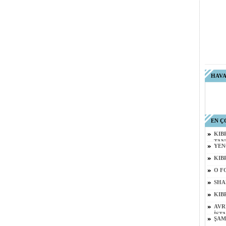
HAV
EN Ç
KIB
TAN
YEN
KIB
O F
SHA
KIB
AVR
İST
ŞAM