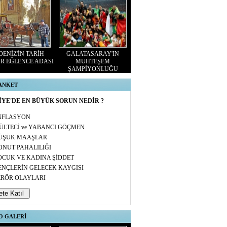
ENİZ'İN TARİH
GALATASARAY'IN
R EĞLENCE ADASI
MUHTEŞEM
ŞAMPİYONLUĞU
 ANKET
YE'DE EN BÜYÜK SORUN NEDİR ?
NFLASYON
ÜLTECİ ve YABANCI GÖÇMEN
ÜŞÜK MAAŞLAR
ONUT PAHALILIĞI
OCUK VE KADINA ŞİDDET
ENÇLERİN GELECEK KAYGISI
ERÖR OLAYLARI
O GALERİ