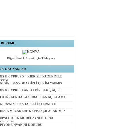
A DURUMU
Diğer İlleri Görmek İçin Tıklayın »
OK OKUNANLAR
RIS & CYPRUS 5 '' KIBRISLI KUZENİMLE
IŞTIM
GESİNİ BANYODA GİZLİ ÇEKİM YAPMIŞ
RIS & CYPRUS FARKLI BİR BAKIŞ AÇISI
OTOĞRAFA HAKAN URAL'DAN AÇIKLAMA
KIRA'NIN SEKS TAPE'Sİ İNTERNETTE
RIS'TA MÜZAKERE KAPISI AÇILACAK MI ?
UPALI TÜRK MODEL AYNUR TUNA
ANBUL'DA
PİYON UNVANINI KORUDU