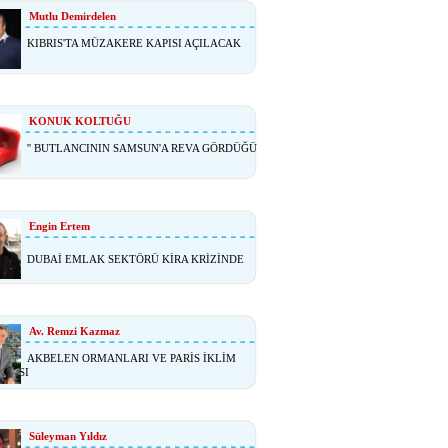
Mutlu Demirdelen
KIBRIS'TA MÜZAKERE KAPISI AÇILACAK
KONUK KOLTUĞU
'' BUTLANCININ SAMSUN'A REVA GÖRDÜĞÜ
Engin Ertem
DUBAİ EMLAK SEKTÖRÜ KİRA KRİZİNDE
Av. Remzi Kazmaz
AKBELEN ORMANLARI VE PARİS İKLİM
ŞMASI
Süleyman Yıldız