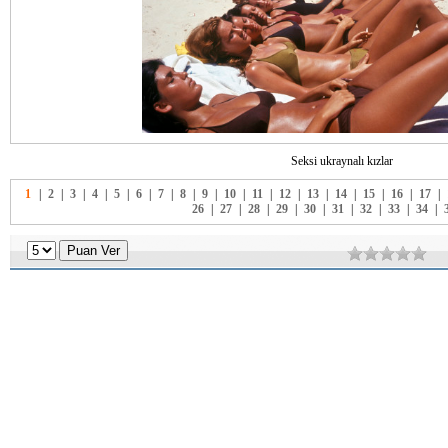
Seksi ukraynalı kızlar
1
|
2
|
3
|
4
|
5
|
6
|
7
|
8
|
9
|
10
|
11
|
12
|
13
|
14
|
15
|
16
|
17
|
26
|
27
|
28
|
29
|
30
|
31
|
32
|
33
|
34
|