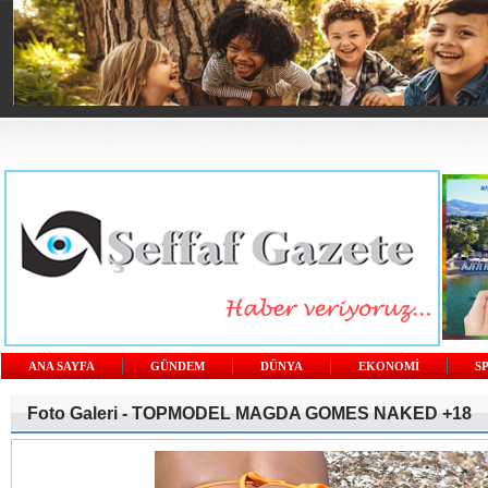
ANA SAYFA
GÜNDEM
DÜNYA
EKONOMİ
S
Foto Galeri -
TOPMODEL MAGDA GOMES NAKED +18