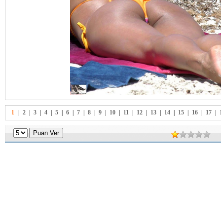
1
|
2
|
3
|
4
|
5
|
6
|
7
|
8
|
9
|
10
|
11
|
12
|
13
|
14
|
15
|
16
|
17
|