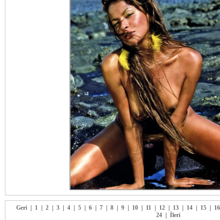
Geri
|
1
|
2
|
3
|
4
|
5
|
6
|
7
|
8
|
9
|
10
|
11
|
12
|
13
|
14
|
15
|
16
24
|
İleri