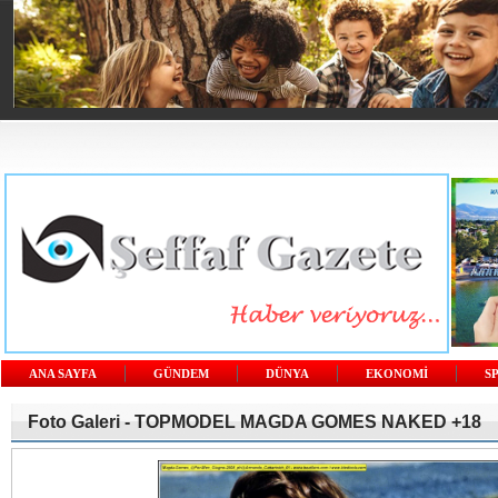
ANA SAYFA
GÜNDEM
DÜNYA
EKONOMİ
S
Foto Galeri -
TOPMODEL MAGDA GOMES NAKED +18