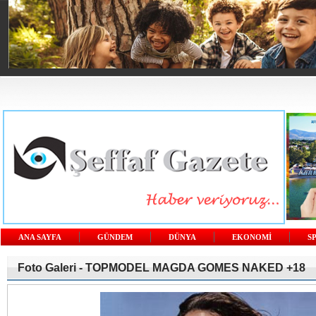
ANA SAYFA
GÜNDEM
DÜNYA
EKONOMİ
S
Foto Galeri -
TOPMODEL MAGDA GOMES NAKED +18