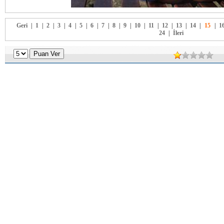
Geri
|
1
|
2
|
3
|
4
|
5
|
6
|
7
|
8
|
9
|
10
|
11
|
12
|
13
|
14
|
15
|
1
24
|
İleri