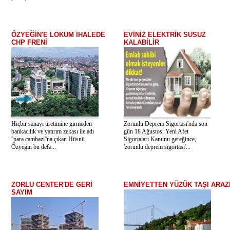
ÖZYEĞİN'E LOKUM İHALEDE
EVİNİZ ELEKTRİK SUSUZ
CHP FRENİ
KALABİLİR
Hiçbir sanayi üretimine girmeden
Zorunlu Deprem Sigortası'nda son
bankacılık ve yatırım zekası ile adı
gün 18 Ağustos. Yeni Afet
''para cambazı''na çıkan Hüsnü
Sigortaları Kanunu gereğince,
Özyeğin bu defa...
'zorunlu deprem sigortası'...
ZORLU CENTER'DE GERİ
EMNİYETTEN YÜZÜK TAŞI ARAZ
SAYIM