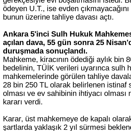
gerekçesiyle evi boşaltmasını istedi. B
ödeyen U.T., ise evden çıkmayacağını be
bunun üzerine tahliye davası açtı.
Ankara 5'inci Sulh Hukuk Mahkemesi
açılan dava, 55 gün sonra 25 Nisan'd
duruşmada sonuçlandı.
Mahkeme, kiracının ödediği aylık bin 80
bedelinin, TÜİK verileri uyarınca sulh 
mahkemelerinde görülen tahliye davalar
28 bin 250 TL olarak belirlenen istinaf s
olması ve ev sahibinin ihtiyacı olması 
kararı verdi.
Karar, üst mahkemeye de kapalı olarak
şartlarda yaklaşık 2 yıl sürmesi bekle