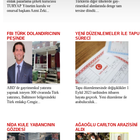
emlak pazarlama şirketi kurucusu
Türklerin diğer ülkelerde gay­
TURYAP Yönetim kurulu ve
rimenkul alımlarında denge tam
onursal başkanı Azmi Zeki...
tersine döndü....
FBI TÜRK DOLANDIRICININ
YENİ DÜZENLEMELER İLE TAPU
PEŞİNDE
SÜRECİ
ABD’de gayrimenkul yatırımı
Tapu düzenlemesinde değişiklikler 1
yapmak isteyen 300 civarında Türk
Eylül 2023 tarihinden itibaren
yatırımcı, Baltimore bölgesindeki
hayata geçecek. Yeni düzenleme ile
Türk emlakçı Cengiz...
arabuluculuk...
NİDA KULE YABANCININ
AĞAOĞLU CARLTON ARAZİSİNİ
GÖZDESİ
ALDI