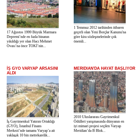
1 Temmuz 2012 tarihinden itibaren
17 Ağustos 1999 Büyük Marmara
geçerli olan Yeni Borçlar Kanunu'na
Depremi’nde en fazla binanın
göre kira sözleşmelerinde çok
yıkıldığı yer olan Hacı Mehmet
önemli...
Ovası’na önce TOKİ’nin...
İŞ GYO VARYAP ARSASINI
MERIDIAN'DA HAYAT BAŞLIYOR
ALDI
2010 Uluslararası Gayrimenkul
İş Gayrimenkul Yatırım Ortaklığı
Ödülleri yarışmasında dünyanın en
(GYO), İstanbul Finans
iyi mimari projesi seçilen Varyap
Merkezi’nde tamamı Varyap’a ait
Meridian’da B Blok...
yaklaşık 10 bin metrekarelik...