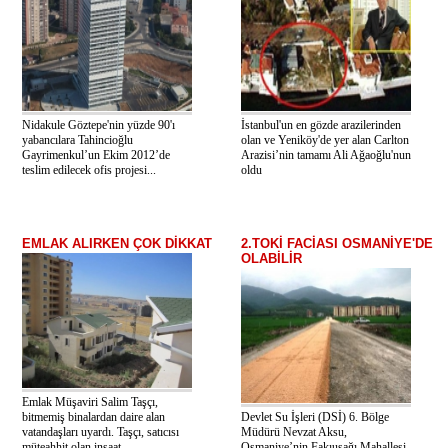
Nidakule Göztepe'nin yüzde 90'ı
İstanbul'un en gözde arazilerinden
yabancılara Tahincioğlu
olan ve Yeniköy'de yer alan Carlton
Gayrimenkul’un Ekim 2012’de
Arazisi’nin tamamı Ali Ağaoğlu'nun
teslim edilecek ofis projesi...
oldu
EMLAK ALIRKEN ÇOK DİKKAT
2.TOKİ FACİASI OSMANİYE'DE
OLABİLİR
Emlak Müşaviri Salim Taşçı,
bitmemiş binalardan daire alan
Devlet Su İşleri (DSİ) 6. Bölge
vatandaşları uyardı. Taşçı, satıcısı
Müdürü Nevzat Aksu,
müteahhit olan inşaat...
Osmaniye’nin Fakıuşağı Mahallesi