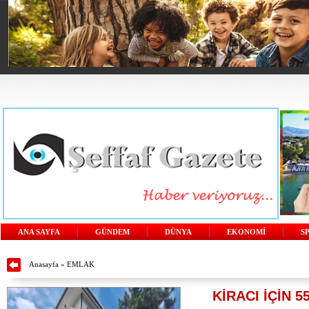
ANA SAYFA
GÜNDEM
DÜNYA
EKONOMİ
S
Anasayfa
»
EMLAK
KİRACI İÇİN 