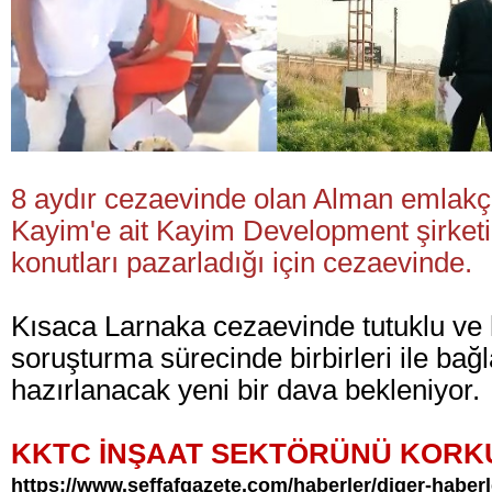
8 aydır cezaevinde olan Alman emlakçı
Kayim'e ait Kayim Development şirketini
konutları pazarladığı için cezaevinde.
Kısaca Larnaka cezaevinde tutuklu ve 
soruşturma sürecinde birbirleri ile bağl
hazırlanacak yeni bir dava bekleniyor.
KKTC İNŞAAT SEKTÖRÜNÜ KORKU
https://www.seffafgazete.com/haberler/diger-haberl