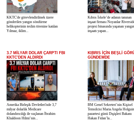
KKTC'de görevlendirilmek üzere
Kıbrıs İskele’de adanın tanınan
gönderilen yangın söndürme
inşaat firması Noyanlar Riversid
helikopterinin teslim törenine katılan
projesi binasında yaşanan yangı
Yılmaz, iklim...
inşaatı yapan...
3.7 MİLYAR DOLAR ÇARPTI FBI
KIBRIS İÇİN BEŞLİ GÖ
KKTC'DEN ALDIRDI
GÜNDEMDE
Amerika Birleşik Devletleri'nde 3,7
BM Genel Sekreteri’nin Kişisel
milyar dolarlık Medicare
Temsilcisi Maria Angela Holguin
dolandırıcılığı ile suçlanan İbrahim
pazartesi günü Dışişleri Bakanı
Khaldoon Hilmi’nin...
Hakan Fidan’la...