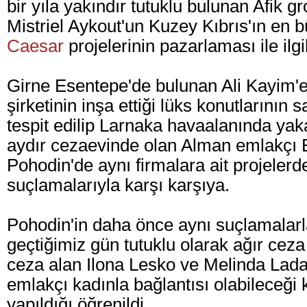
bir yıla yakındır tutuklu bulunan Afik
Mistriel Aykout'un Kuzey Kıbrıs'ın en b
Caesar
projelerinin pazarlaması ile ilgi
Girne Esentepe'de bulunan Ali Kayim'
şirketinin inşa ettiği lüks konutlarının sa
tespit edilip Larnaka havaalanında yaka
aydır cezaevinde olan Alman emlakçı E
Pohodin'de aynı firmalara ait projelerd
suçlamalarıyla karşı karşıya.
Pohodin'in daha önce aynı suçlamalarla
geçtiğimiz gün tutuklu olarak ağır ce
ceza alan Ilona Lesko ve Melinda Ladan
emlakçı kadınla bağlantısı olabileceğ
yapıldığı öğrenildi.