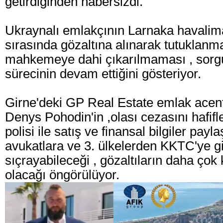
getirdiğinden habersizdi.
Ukraynalı emlakçının Larnaka havalim
sırasında gözaltına alınarak tutuklanma
mahkemeye dahi çıkarılmaması , sorgu
sürecinin devam ettiğini gösteriyor.
Girne'deki GP Real Estate emlak acent
Denys Pohodin'in ,olası cezasını hafif
polisi ile satış ve finansal bilgiler pay
avukatlara ve 3. ülkelerden KKTC'ye gi
sıçrayabileceği , gözaltıların daha ço
olacağı öngörülüyor.