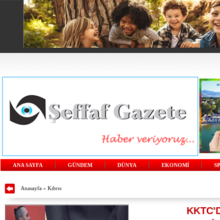
ANA SAYFA
GÜNDEM
DÜNYA
EKONOMİ
S
Anasayfa
»
Kıbrıs
KKTC'