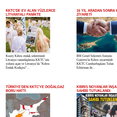
KKTC'DE EV ALAN YÜZLERCE
16 YIL ARADAN SONRA 
LİTVANYALI PANİKTE
ZİYARETİ
Kuzey Kıbrıs emlak sektöründe
BM Genel Sekreteri Antonio
Litvanya vatandaşlarına KKTC’nin
Guterres'in Kıbrıs ziyaretinde
yolunu açan ve Litvanya’da “Kıbrıs
KKTC Cumhurbaşkanı Tufan
Emlak Kraliçesi”...
Erhürman ile...
TÜRKİYE'DEN KKTC'YE DOĞALGAZ
KIBRIS NOYANLAR İNŞA
BORU HATTI
SAHİBİ TUTUKLANDI