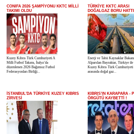
CONIFA 2026 ŞAMPİYONU KKTC MİLLİ
TÜRKİYE KKTC ARASI
TAKIMI OLDU
DOĞALGAZ BORU HATTI
Kuzey Kıbrıs Türk Cumhuriyeti A
Enerji ve Tabii Kaynaklar Bakan
Milli Futbol Takımı, İtalya’da
Alparslan Bayraktar, Türkiye ile
düzenlenen 2026 Bağımsız Futbol
Kuzey Kıbrıs Türk Cumhuriyeti
Federasyonları Birliği...
arasında doğal gaz...
İSTANBUL'DA TÜRKİYE KUZEY KIBRIS
KIBRIS'IN KARAPARA - 
ZİRVESİ
ÖRGÜTÜ KAYBETTİ !