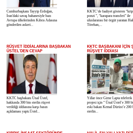
Cumhurbaşkanı Tayyip Erdoğan,
KKTC’de faaliyet gösteren “krip
İran'daki savaş bahanesiyle bazı
ponzi ”, “karapara transferi” ile
Avrupa ülkelerinden Kıbrıs Adasına
uluslararası bir örgüt yaratan Ha
gönderilen askeri...
Törehan,...
RÜŞVET İDDİALARINA BAŞBAKAN
KKTC BAŞBAKANI İÇİN 
ÜSTEL'DEN CEVAP
RÜŞVET İDDİASI
KKTC başbakanı Ünal Üstel,
Yıllar önce Girne Lapta teleferik 
hakkında 300 bin sterlin rüşvet
projesi için “ Ünal Üstel’e 300 b
verildiği iddiasına karşı basın
eski bakan Kemal Dürüst’e 200 
açıklaması yaptı.Üstel...
sterlin...