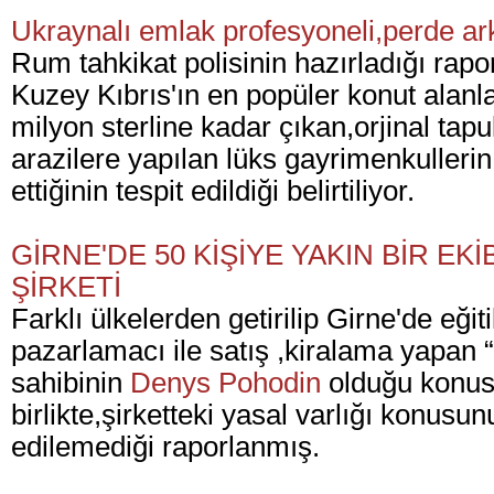
Ukraynalı emlak profesyoneli,perde ar
Rum tahkikat polisinin hazırladığı rap
Kuzey Kıbrıs'ın en popüler konut alanlar
milyon sterline kadar çıkan,orjinal tapu
arazilere yapılan lüks gayrimenkullerin 
ettiğinin tespit edildiği belirtiliyor.
GİRNE'DE 50 KİŞİYE YAKIN BİR EK
ŞİRKETİ
Farklı ülkelerden getirilip Girne'de eğit
pazarlamacı ile satış ,kiralama yapan “
sahibinin
Denys Pohodin
olduğu konu
birlikte,şirketteki yasal varlığı konusu
edilemediği raporlanmış.