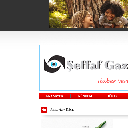
ANA SAYFA
GÜNDEM
DÜNYA
Anasayfa
»
Kıbrıs