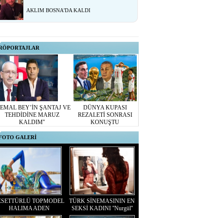
AKLIM BOSNA'DA KALDI
RÖPORTAJLAR
KEMAL BEY’İN ŞANTAJ VE
DÜNYA KUPASI
TEHDİDİNE MARUZ
REZALETİ SONRASI
KALDIM''
KONUŞTU
FOTO GALERİ
ESETTÜRLÜ TOPMODEL
TÜRK SİNEMASININ EN
HALIMA ADEN
SEKSİ KADINI ''Nurgül''