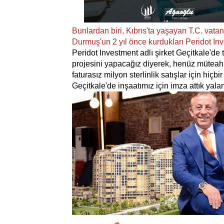
Bunlardan biri, Kıbrıs'ta yaşayan T.C. v
Durmuş'un 2 yıl önce kurdukları Peridot Inv
Peridot Investment adlı şirket Geçitkale'de
projesini yapacağız diyerek, henüz müteahit
faturasız milyon sterlinlik satışlar için hi
Geçitkale'de inşaatımız için imza attık yal