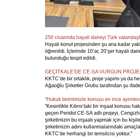
250 civarında hayali daireyi Türk vatandaşla
Hayali konut projesinden şu ana kadar yakl
öğrenildi. İçlerinde 10’ar, 20’şer hayali dai
bulunduğu tespit edildi.
GEÇİTKALE'DE CE-SA VURGUN PROJE
KKTC’de bir ortaklık, proje yapımı ya da he
Ağaoğlu Şirketler Grubu tarafından şu ifadel
“Hukuk birimimizle konuyu en ince ayrıntıs
“Kesinlikle Kıbrıs’taki bir inşaat konusu hak
geçen Peridot CE-SA adlı projeyi, Cengizh
şirketimizin bu inşaatı yapmak için bu kişile
şirketimizin adını kullanmalarındaki amaçla
KKTC'de herhangi bir temsilcisi yoktur.”