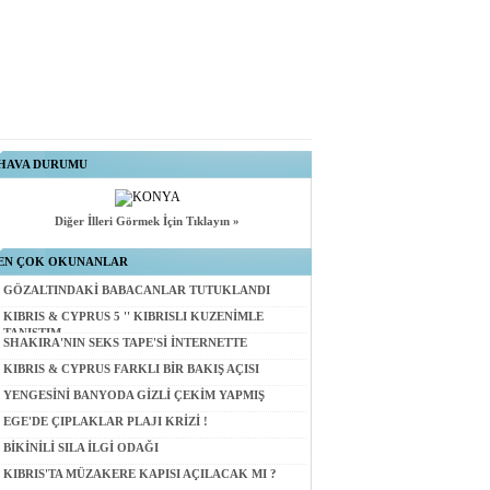
HAVA DURUMU
Diğer İlleri Görmek İçin Tıklayın »
EN ÇOK OKUNANLAR
GÖZALTINDAKİ BABACANLAR TUTUKLANDI
KIBRIS & CYPRUS 5 '' KIBRISLI KUZENİMLE
TANIŞTIM
SHAKIRA'NIN SEKS TAPE'Sİ İNTERNETTE
KIBRIS & CYPRUS FARKLI BİR BAKIŞ AÇISI
YENGESİNİ BANYODA GİZLİ ÇEKİM YAPMIŞ
EGE'DE ÇIPLAKLAR PLAJI KRİZİ !
BİKİNİLİ SILA İLGİ ODAĞI
KIBRIS'TA MÜZAKERE KAPISI AÇILACAK MI ?