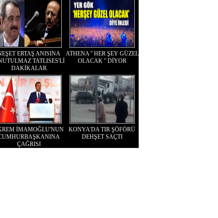
NEŞET ERTAŞ ANISINA
ATHENA '' HER ŞEY GÜZEL
NUTULMAZ TATLISES'Lİ
OLACAK '' DİYOR
DAKİKALAR
KREM İMAMOĞLU'NUN
KONYA'DA TIR ŞÖFÖRÜ
CUMHURBAŞKANINA
DEHŞET SAÇTI
ÇAĞRISI