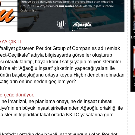
U
AYA ÇIKTI
faaliyet gösteren Peridot Group of Companies adlı emlak
ject-Geçitkale” adıyla bilgisayarda görseller oluşturup
olarak tanıtıp, hayali konut satışı yapıp milyon sterlinler
u'na ait “Ağaoğlu İnşaat” şirketinin yapacağı yalanı ile
örünün başıboşluğunu ortaya koydu.Hiçbir denetim olmadan
E
satışların önüne neden geçilemiyor?
gerçeğe dönüyor.
ne imar izni, ne planlama onayı, ne de inşaat ruhsatı
ye'nin en büyük inşaat şirketlerinden Ağaoğlu ortaklığı ile
a sterlin topladılar fakat ortada KKTC yasalarına göre
kafadar ortağın dev hayali inşaat vurgunu olan Peridot