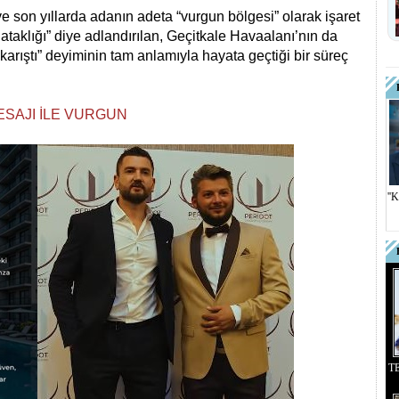
ve son yıllarda adanın adeta “vurgun bölgesi” olarak işaret
ataklığı” diye adlandırılan, Geçitkale Havaalanı’nın da
 karıştı” deyiminin tam anlamıyla hayata geçtiği bir süreç
ESAJI İLE VURGUN
''
T