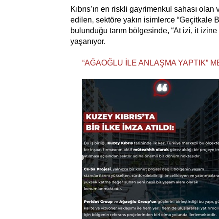
Kıbrıs’ın en riskli gayrimenkul sahası olan 
edilen, sektöre yakın isimlerce “Geçitkale B
bulunduğu tarım bölgesinde, “At izi, it izine
yaşanıyor.
“AĞAOĞLU İLE ANLAŞMA YAPTIK” M