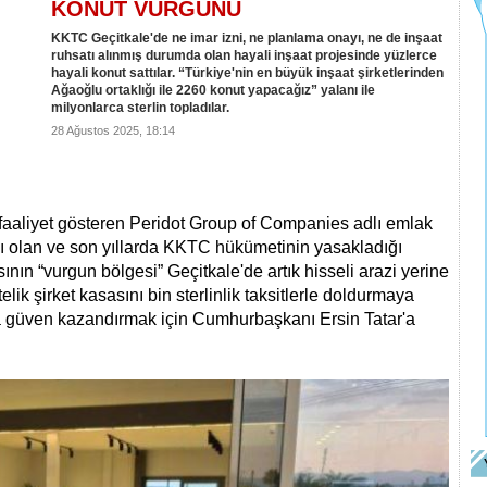
KONUT VURGUNU
KKTC Geçitkale'de ne imar izni, ne planlama onayı, ne de inşaat
ruhsatı alınmış durumda olan hayali inşaat projesinde yüzlerce
hayali konut sattılar. “Türkiye'nin en büyük inşaat şirketlerinden
Ağaoğlu ortaklığı ile 2260 konut yapacağız” yalanı ile
milyonlarca sterlin topladılar.
28 Ağustos 2025, 18:14
faaliyet gösteren Peridot Group of Companies adlı emlak
hası olan ve son yıllarda KKTC hükümetinin yasakladığı
dasının “vurgun bölgesi” Geçitkale'de artık hisseli arazi yerine
elik şirket kasasını bin sterlinlik taksitlerle doldurmaya
na güven kazandırmak için Cumhurbaşkanı Ersin Tatar'a