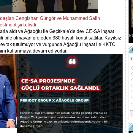
atandaşları Cengizhan Güngör ve Muhammed Salih
estment şirketiydi.
 tarla aldı ve Ağaoğlu ile Geçitkale'de dev CE-SA inşaat
K
i bile olmayan projeden 380 hayali konut sattılar. Kayıtsız
çbir evrak tutulmuyor ve vurgunda Ağaoğlu İnşaat ile KKTC
anını kullanmaya devam ediyorlar.
T