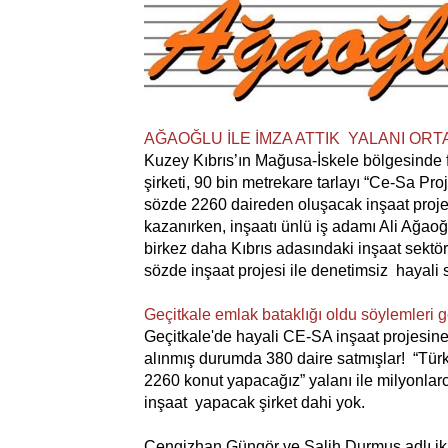
AĞAOĞLU İLE İMZA ATTIK YALANI ORT
Kuzey Kıbrıs’ın Mağusa-İskele bölgesinde 
şirketi, 90 bin metrekare tarlayı “Ce-Sa Pro
sözde 2260 daireden oluşacak inşaat projesi 
kazanırken, inşaatı ünlü iş adamı Ali Ağaoğl
birkez daha Kıbrıs adasındaki inşaat sekt
sözde inşaat projesi ile denetimsiz
hayali 
Geçitkale emlak bataklığı oldu söylemleri 
Geçitkale'de hayali CE-SA inşaat projesine 
alınmış durumda 380 daire satmışlar! “Türki
2260 konut yapacağız” yalanı ile milyonlarc
inşaat yapacak şirket dahi yok.
Cengizhan Güngör ve Salih Durmuş adlı iki 