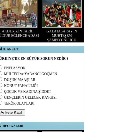
AKDENİZ'İN TARİH
GALATASARAY'IN
ÜLTÜR EĞLENCE ADASI
MUHTEŞEM
ŞAMPİYONLUĞU
SİTE ANKET
ÜRKİYE'DE EN BÜYÜK SORUN NEDİR ?
ENFLASYON
MÜLTECİ ve YABANCI GÖÇMEN
DÜŞÜK MAAŞLAR
KONUT PAHALILIĞI
ÇOCUK VE KADINA ŞİDDET
GENÇLERİN GELECEK KAYGISI
TERÖR OLAYLARI
VİDEO GALERİ