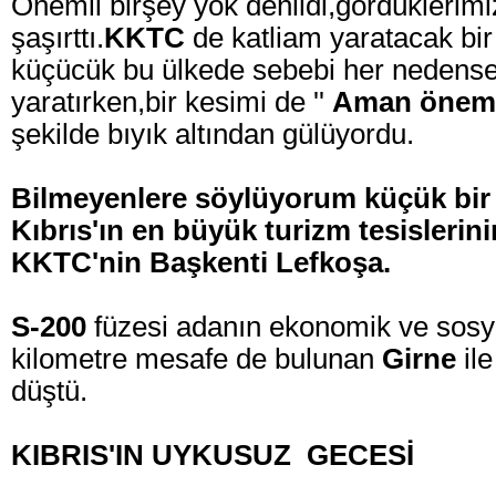
Önemli birşey yok denildi,gördüklerimiz
şaşırttı.
KKTC
de katliam yaratacak bi
küçücük bu ülkede sebebi her nedense 
yaratırken,bir kesimi de ''
Aman önemli
şekilde bıyık altından gülüyordu.
Bilmeyenlere söylüyorum küçük bir 
Kıbrıs'ın en büyük turizm tesislerin
KKTC'nin Başkenti Lefkoşa.
S-200
füzesi adanın ekonomik ve sosya
kilometre mesafe de bulunan
Girne
ile
düştü.
KIBRIS'IN UYKUSUZ GECESİ