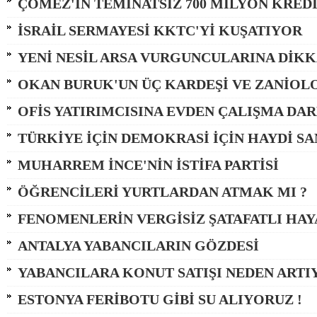
ÇÖMEZ'İN TEMİNATSIZ 700 MİLYON KREDİ
İSRAİL SERMAYESİ KKTC'Yİ KUŞATIYOR
YENİ NESİL ARSA VURGUNCULARINA DİKK
OKAN BURUK'UN ÜÇ KARDEŞİ VE ZANİOL
OFİS YATIRIMCISINA EVDEN ÇALIŞMA DAR
TÜRKİYE İÇİN DEMOKRASİ İÇİN HAYDİ S
MUHARREM İNCE'NİN İSTİFA PARTİSİ
ÖĞRENCİLERİ YURTLARDAN ATMAK MI ?
FENOMENLERİN VERGİSİZ ŞATAFATLI HAY
ANTALYA YABANCILARIN GÖZDESİ
YABANCILARA KONUT SATIŞI NEDEN ARTI
ESTONYA FERİBOTU GİBİ SU ALIYORUZ !