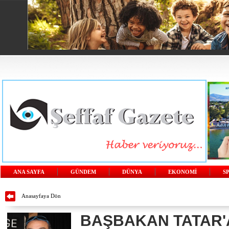
ANA SAYFA
GÜNDEM
DÜNYA
EKONOMİ
S
Anasayfaya Dön
BAŞBAKAN TATAR'A