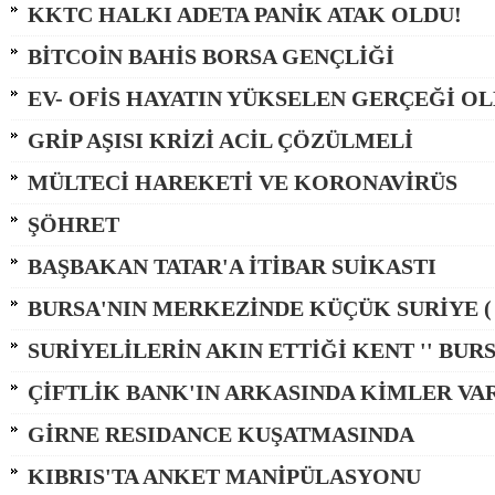
KKTC HALKI ADETA PANİK ATAK OLDU!
BİTCOİN BAHİS BORSA GENÇLİĞİ
EV- OFİS HAYATIN YÜKSELEN GERÇEĞİ O
GRİP AŞISI KRİZİ ACİL ÇÖZÜLMELİ
MÜLTECİ HAREKETİ VE KORONAVİRÜS
ŞÖHRET
BAŞBAKAN TATAR'A İTİBAR SUİKASTI
BURSA'NIN MERKEZİNDE KÜÇÜK SURİYE ( 
SURİYELİLERİN AKIN ETTİĞİ KENT '' BURSA 
ÇİFTLİK BANK'IN ARKASINDA KİMLER VAR 
GİRNE RESIDANCE KUŞATMASINDA
KIBRIS'TA ANKET MANİPÜLASYONU