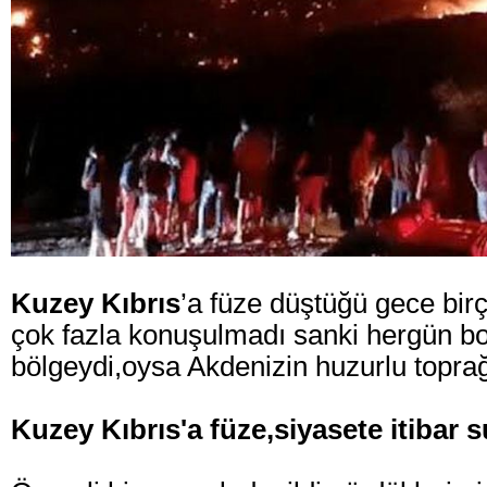
Kuzey Kıbrıs
’a füze düştüğü gece bir
çok fazla konuşulmadı sanki hergün 
bölgeydi,oysa Akdenizin huzurlu toprağ
Kuzey Kıbrıs'a füze,siyasete itibar