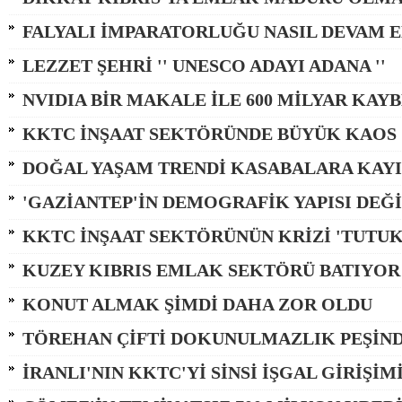
FALYALI İMPARATORLUĞU NASIL DEVAM E
LEZZET ŞEHRİ '' UNESCO ADAYI ADANA ''
NVIDIA BİR MAKALE İLE 600 MİLYAR KAY
KKTC İNŞAAT SEKTÖRÜNDE BÜYÜK KAOS
DOĞAL YAŞAM TRENDİ KASABALARA KAY
'GAZİANTEP'İN DEMOGRAFİK YAPISI DEĞ
KKTC İNŞAAT SEKTÖRÜNÜN KRİZİ 'TUTU
KUZEY KIBRIS EMLAK SEKTÖRÜ BATIYOR
KONUT ALMAK ŞİMDİ DAHA ZOR OLDU
TÖREHAN ÇİFTİ DOKUNULMAZLIK PEŞİN
İRANLI'NIN KKTC'Yİ SİNSİ İŞGAL GİRİŞİM