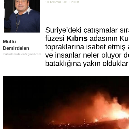
10 Temmuz 2019, 20:08
Suriye’deki çatışmalar sı
füzesi
Kıbrıs
adasının Ku
Mutlu
topraklarına isabet etmiş
Demirdelen
ve insanlar neler oluyor d
mutludemirdelen@gmail.com
bataklığına yakın olduklar