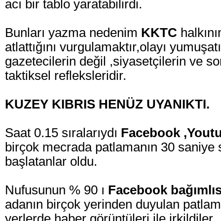
acı bir tablo yaratabilirdi.
Bunları yazma nedenim
KKTC
halkını
atlattığını vurgulamaktır,olayı yumuşa
gazetecilerin değil ,siyasetçilerin ve s
taktiksel refleksleridir.
KUZEY KIBRIS HENÜZ UYANIKTI.
Saat 0.15 sıralarıydı
Facebook ,Yout
birçok mecrada patlamanın 30 saniye 
başlatanlar oldu.
Nufusunun % 90 ı
Facebook bağımlıs
adanın birçok yerinden duyulan patlam
yerlerde haber görüntüleri ile irkildiler.