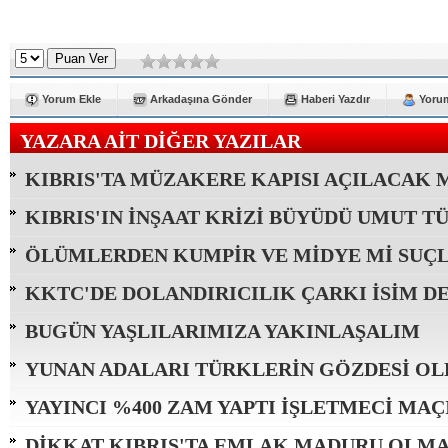
Yorum Ekle
Arkadaşına Gönder
Haberi Yazdır
Yorum
YAZARA AİT DİĞER YAZILAR
KIBRIS'TA MÜZAKERE KAPISI AÇILACAK 
KIBRIS'IN İNŞAAT KRİZİ BÜYÜDÜ UMUT T
ÖLÜMLERDEN KUMPİR VE MİDYE Mİ SUÇLU
KKTC'DE DOLANDIRICILIK ÇARKI İSİM DE
BUGÜN YAŞLILARIMIZA YAKINLAŞALIM
YUNAN ADALARI TÜRKLERİN GÖZDESİ OL
YAYINCI %400 ZAM YAPTI İŞLETMECİ MAÇI
DİKKAT KIBRIS'TA EMLAK MADURU OLMA