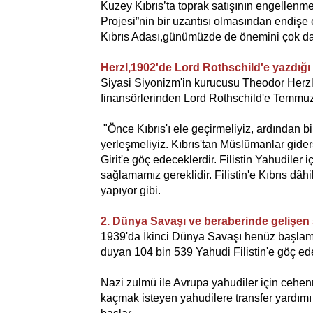
Kuzey Kıbrıs’ta toprak satışının engellenm
Projesi”nin bir uzantısı olmasından endişe e
Kıbrıs Adası,günümüzde de önemini çok dah
Herzl,1902'de Lord Rothschild'e yazdığı 
Siyasi Siyonizm'in kurucusu Theodor Herzl, K
finansörlerinden Lord Rothschild'e Temmuz 
"Önce Kıbrıs'ı ele geçirmeliyiz, ardından bir
yerleşmeliyiz. Kıbrıs'tan Müslümanlar giderse
Girit'e göç edeceklerdir. Filistin Yahudiler i
sağlamamız gereklidir. Filistin'e Kıbrıs dâhil
yapıyor gibi.
2. Dünya Savaşı ve beraberinde gelişen 
1939'da İkinci Dünya Savaşı henüz başlam
duyan 104 bin 539 Yahudi Filistin'e göç ede
Nazi zulmü ile Avrupa yahudiler için cehe
kaçmak isteyen yahudilere transfer yardımı 