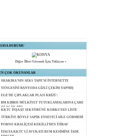
HAVA DURUMU
Diğer İlleri Görmek İçin Tıklayın »
EN ÇOK OKUNANLAR
SHAKIRA'NIN SEKS TAPE'Sİ İNTERNETTE
YENGESİNİ BANYODA GİZLİ ÇEKİM YAPMIŞ
EGE'DE ÇIPLAKLAR PLAJI KRİZİ !
BM KIBRIS MÜLKİYET TUTUKLAMALARINA ÇARE
OLACAK MI?
KKTC İNŞAAT SEKTÖRÜNÜ KORKUTAN LİSTE
TÜRKİYE BÖYLE SAPIK ENSESTCİ AİLE GÖRMEDİ
PORNO KRALİÇESİ KEKİLLİ'DEN İTİRAF
İTALYA KKTC'Lİ AVUKATI RUM KESİMİNE İADE