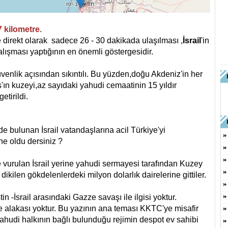
7 kilometre.
le direkt olarak sadece 26 - 30 dakikada ulaşılması ,
İsrail
'in
alışması yaptığının en önemli göstergesidir.
üvenlik açısından sıkıntılı. Bu yüzden,doğu Akdeniz'in her
ın kuzeyi,az sayıdaki yahudi cemaatinin 15 yıldır
etirildi.
de bulunan İsrail vatandaşlarına acil Türkiye'yi
ne oldu dersiniz ?
e vurulan İsrail yerine yahudi sermayesi tarafından Kuzey
e dikilen gökdelenlerdeki milyon dolarlık dairelerine gittiler.
tin -İsrail arasındaki Gazze savaşı ile ilgisi yoktur.
 de alakası yoktur.
Bu yazının ana teması KKTC'ye misafir
 Yahudi halkının bağlı bulunduğu rejimin despot ev sahibi