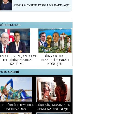
KIBRIS & CYPRUS FARKLI BİR BAKIŞ AÇISI
RÖPORTAJLAR
KEMAL BEY’İN ŞANTAJ VE
DÜNYA KUPASI
TEHDİDİNE MARUZ
REZALETİ SONRASI
KALDIM''
KONUŞTU
FOTO GALERİ
ESETTÜRLÜ TOPMODEL
TÜRK SİNEMASININ EN
HALIMA ADEN
SEKSİ KADINI ''Nurgül''