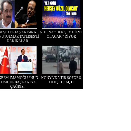
NEŞET ERTAŞ ANISINA
ATHENA '' HER ŞEY GÜZEL
NUTULMAZ TATLISES'Lİ
OLACAK '' DİYOR
DAKİKALAR
KREM İMAMOĞLU'NUN
KONYA'DA TIR ŞÖFÖRÜ
CUMHURBAŞKANINA
DEHŞET SAÇTI
ÇAĞRISI