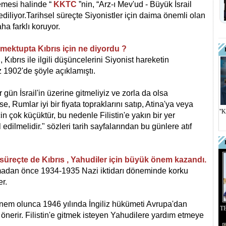
emesi halinde “
KKTC
”nin, “Arz-ı Mev'ud - Büyük İsrail
diliyor.
Tarihsel süreçte Siyonistler için daima önemli olan
a farklı koruyor.
mektupta Kıbrıs için ne diyordu ?
ıbrıs ile ilgili düşüncelerini Siyonist hareketin
1902'de şöyle açıklamıştı.
 gün İsrail'in üzerine gitmeliyiz ve zorla da olsa
, Rumlar iyi bir fiyata topraklarını satıp, Atina'ya veya
''
çin çok küçüktür, bu nedenle Filistin'e yakın bir yer
 edilmelidir." sözleri tarih sayfalarından bu günlere atıf
süreçte de Kıbrıs , Yahudiler için büyük önem kazandı.
adan önce 1934-1935 Nazi iktidarı döneminde korku
r.
nnem olunca 1946 yılında İngiliz hükümeti Avrupa'dan
T
önerir. Filistin'e gitmek isteyen Yahudilere yardım etmeye