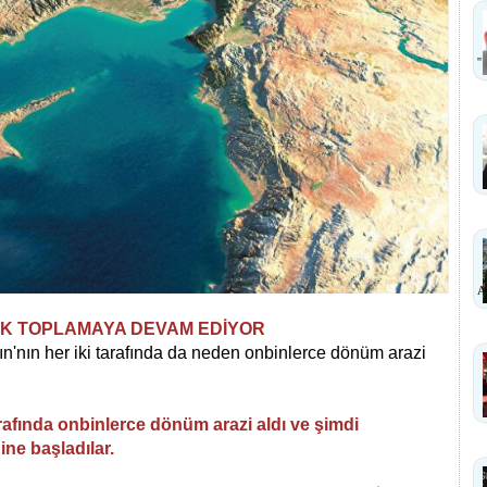
''
A
RAK TOPLAMAYA DEVAM EDİYOR
nın'nın her iki tarafında da neden onbinlerce dönüm arazi
tarafında onbinlerce dönüm arazi aldı ve şimdi
ine başladılar.