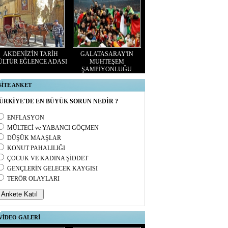
AKDENİZ'İN TARİH
GALATASARAY'IN
ÜLTÜR EĞLENCE ADASI
MUHTEŞEM
ŞAMPİYONLUĞU
SİTE ANKET
ÜRKİYE'DE EN BÜYÜK SORUN NEDİR ?
ENFLASYON
MÜLTECİ ve YABANCI GÖÇMEN
DÜŞÜK MAAŞLAR
KONUT PAHALILIĞI
ÇOCUK VE KADINA ŞİDDET
GENÇLERİN GELECEK KAYGISI
TERÖR OLAYLARI
VİDEO GALERİ