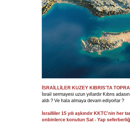
İSRAİLLİLER KUZEY KIBRIS'TA TOP
İsrail sermayesi uzun yıllardır Kıbrıs adası
aldı ? Ve hala almaya devam ediyorlar ?
İsrailliler 15 yılı aşkındır KKTC'nin her 
onbinlerce konutun Sat - Yap seferberliğ