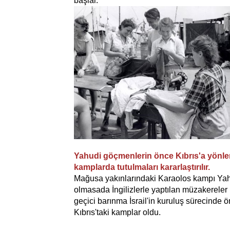
başlar.
Yahudi göçmenlerin önce Kıbrıs'a yönlend
kamplarda tutulmaları kararlaştırılır.
Mağusa yakınlarındaki Karaolos kampı Yahud
olmasada İngilizlerle yaptılan müzakereler 
geçici barınma İsrail'in kuruluş sürecinde ö
Kıbrıs'taki kamplar oldu.