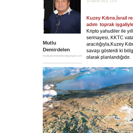
11 Kasım 2023, 13:37
Kuzey Kıbrıs,İsrail re
adım toprak işgaliyle
Kripto yahudiler ile yı
sermayesi, KKTC vatanda
Mutlu
aracılığıyla,Kuzey Kıbr
Demirdelen
savaşı gösterdi ki böl
mutludemirdelen@gmail.com
olarak planlandığıdır.