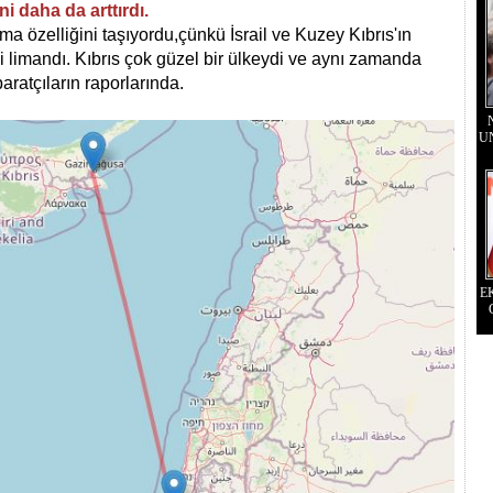
i daha da arttırdı.
olma özelliğini taşıyordu,çünkü İsrail ve Kuzey Kıbrıs'ın
i limandı. Kıbrıs çok güzel bir ülkeydi ve aynı zamanda
baratçıların raporlarında.
U
E