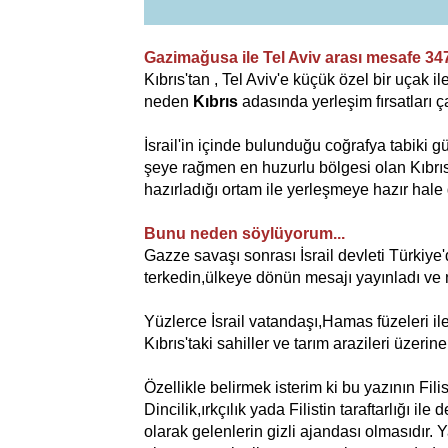
Gazimağusa ile Tel Aviv arası mesafe 34
Kıbrıs'tan , Tel Aviv'e küçük özel bir uçak i
neden
Kıbrıs
adasında yerleşim fırsatları ç
İsrail'in içinde bulunduğu coğrafya tabiki g
şeye rağmen en huzurlu bölgesi olan Kıbrıs'
hazırladığı ortam ile yerleşmeye hazır hale g
Bunu neden söylüyorum...
Gazze savaşı sonrası İsrail devleti Türkiye'
terkedin,ülkeye dönün mesajı yayınladı ve 
Yüzlerce İsrail vatandaşı,Hamas füzeleri il
Kıbrıs'taki sahiller ve tarım arazileri üzerin
Özellikle belirmek isterim ki bu yazının Filis
Dincilik,ırkçılık yada Filistin taraftarlığı ile
olarak gelenlerin gizli ajandası olmasıdır.