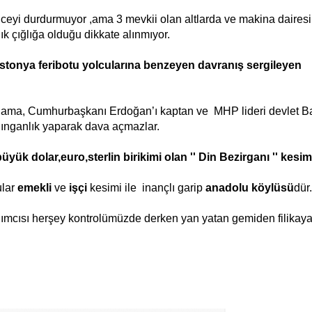
nceyi durdurmuyor ,ama 3 mevkii olan altlarda ve makina daire
ık çığlığa olduğu dikkate alınmıyor.
stonya feribotu yolcularına benzeyen davranış sergileyen
il ama, Cumhurbaşkanı Erdoğan’ı kaptan ve MHP lideri devlet Ba
lınganlık yaparak dava açmazlar.
ük dolar,euro,sterlin birikimi olan '' Din Bezirganı '' kesim
ular
emekli
ve
işçi
kesimi ile inançlı garip
anadolu köylüsü
dür.
mcısı herşey kontrolümüzde derken yan yatan gemiden filikaya 