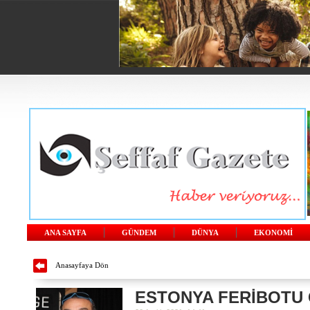
ANA SAYFA
GÜNDEM
DÜNYA
EKONOMİ
Anasayfaya Dön
ESTONYA FERİBOTU G