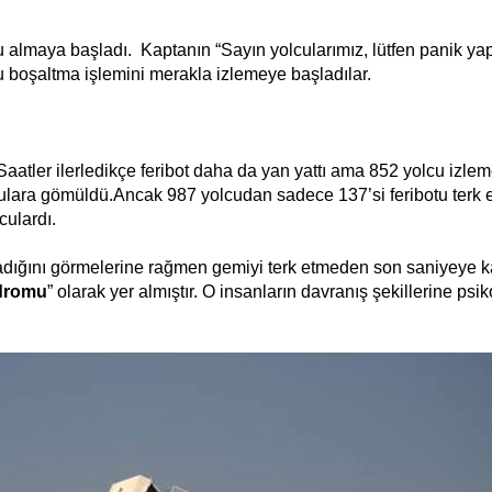
u almaya başladı. Kaptanın “Sayın yolcularımız, lütfen panik y
u boşaltma işlemini merakla izlemeye başladılar.
 Saatler ilerledikçe feribot daha da yan yattı ama 852 yolcu izle
ara gömüldü.Ancak 987 yolcudan sadece 137’si feribotu terk et
culardı.
adığını görmelerine rağmen gemiyi terk etmeden son saniyeye 
dromu
” olarak yer almıştır. O insanların davranış şekillerine psik