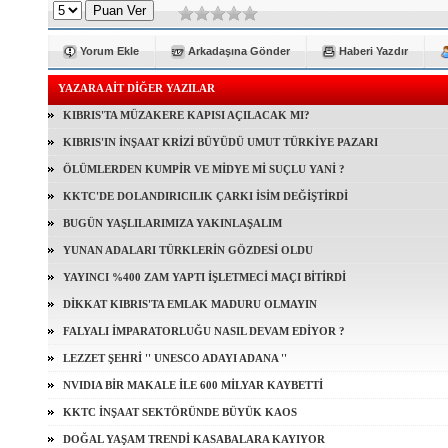
Yorum Ekle
Arkadaşına Gönder
Haberi Yazdır
YAZARA AİT DİĞER YAZILAR
KIBRIS'TA MÜZAKERE KAPISI AÇILACAK MI?
KIBRIS'IN İNŞAAT KRİZİ BÜYÜDÜ UMUT TÜRKİYE PAZARI
ÖLÜMLERDEN KUMPİR VE MİDYE Mİ SUÇLU YANİ ?
KKTC'DE DOLANDIRICILIK ÇARKI İSİM DEĞİŞTİRDİ
BUGÜN YAŞLILARIMIZA YAKINLAŞALIM
YUNAN ADALARI TÜRKLERİN GÖZDESİ OLDU
YAYINCI %400 ZAM YAPTI İŞLETMECİ MAÇI BİTİRDİ
DİKKAT KIBRIS'TA EMLAK MADURU OLMAYIN
FALYALI İMPARATORLUĞU NASIL DEVAM EDİYOR ?
LEZZET ŞEHRİ '' UNESCO ADAYI ADANA ''
NVIDIA BİR MAKALE İLE 600 MİLYAR KAYBETTİ
KKTC İNŞAAT SEKTÖRÜNDE BÜYÜK KAOS
DOĞAL YAŞAM TRENDİ KASABALARA KAYIYOR