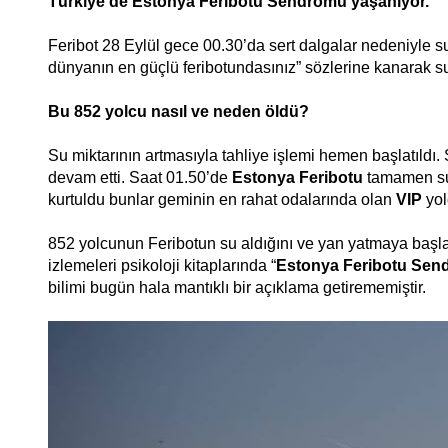
Türkiye’de Estonya Feribotu Sendromu yaşanıyor.
Feribot 28 Eylül gece 00.30’da sert dalgalar nedeniyle s
dünyanın en güçlü feribotundasınız” sözlerine kanarak s
Bu 852 yolcu nasıl ve neden öldü?
Su miktarının artmasıyla tahliye işlemi hemen başlatıldı.
devam etti. Saat 01.50’de
Estonya Feribotu
tamamen sul
kurtuldu bunlar geminin en rahat odalarında olan
VIP
yol
852 yolcunun Feribotun su aldığını ve yan yatmaya başl
izlemeleri psikoloji kitaplarında “
Estonya Feribotu Sen
bilimi bugün hala mantıklı bir açıklama getirememiştir.