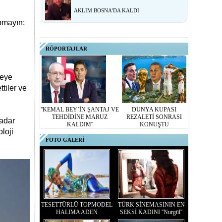
AKLIM BOSNA'DA KALDI
apmayın;
RÖPORTAJLAR
meye
tiler ve
''KEMAL BEY’İN ŞANTAJ VE
DÜNYA KUPASI
TEHDİDİNE MARUZ
REZALETİ SONRASI
kadar
KALDIM''
KONUŞTU
oloji
FOTO GALERİ
TESETTÜRLÜ TOPMODEL
TÜRK SİNEMASININ EN
HALIMA ADEN
SEKSİ KADINI ''Nurgül''