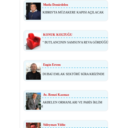
Mutlu Demirdelen
KIBRIS'TA MÜZAKERE KAPISI AÇILACAK
MI?
KONUK KOLTUĞU
'' BUTLANCININ SAMSUN'A REVA GÖRDÜĞÜ
''
Engin Ertem
DUBAİ EMLAK SEKTÖRÜ KİRA KRİZİNDE
Av. Remzi Kazmaz
AKBELEN ORMANLARI VE PARİS İKLİM
ANLAŞMASI
Süleyman Yıldız