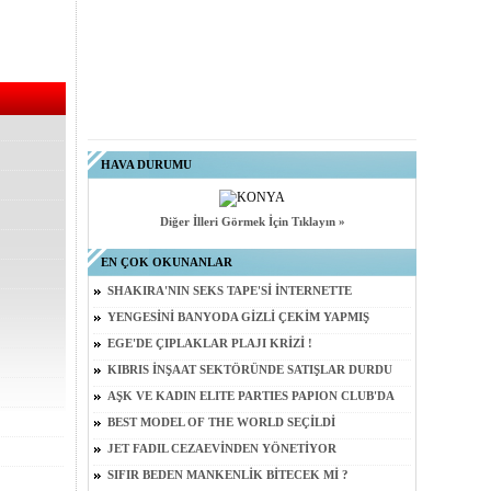
HAVA DURUMU
Diğer İlleri Görmek İçin Tıklayın »
EN ÇOK OKUNANLAR
SHAKIRA'NIN SEKS TAPE'Sİ İNTERNETTE
YENGESİNİ BANYODA GİZLİ ÇEKİM YAPMIŞ
EGE'DE ÇIPLAKLAR PLAJI KRİZİ !
KIBRIS İNŞAAT SEKTÖRÜNDE SATIŞLAR DURDU
AŞK VE KADIN ELITE PARTIES PAPION CLUB'DA
BEST MODEL OF THE WORLD SEÇİLDİ
JET FADIL CEZAEVİNDEN YÖNETİYOR
SIFIR BEDEN MANKENLİK BİTECEK Mİ ?