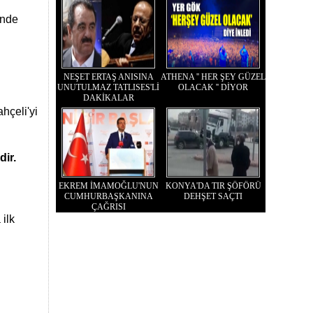
sinde
NEŞET ERTAŞ ANISINA
ATHENA '' HER ŞEY GÜZEL
UNUTULMAZ TATLISES'Lİ
OLACAK '' DİYOR
DAKİKALAR
hçeli'yi
dir.
EKREM İMAMOĞLU'NUN
KONYA'DA TIR ŞÖFÖRÜ
CUMHURBAŞKANINA
DEHŞET SAÇTI
ÇAĞRISI
ilk