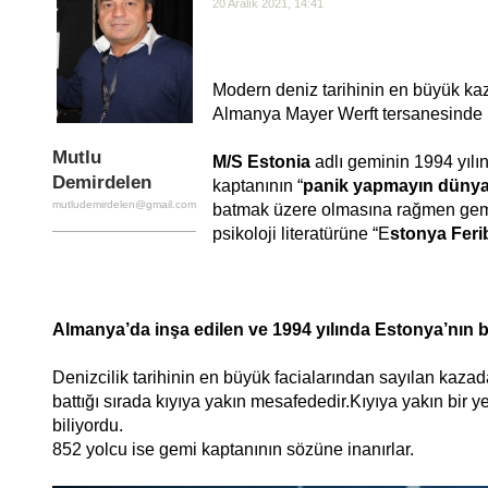
20 Aralık 2021, 14:41
Modern deniz tarihinin en büyük kaz
Almanya Mayer Werft tersanesinde 
Mutlu
M/S Estonia
adlı geminin 1994 yılı
Demirdelen
kaptanının “
panik yapmayın dünyan
mutludemirdelen@gmail.com
batmak üzere olmasına rağmen gemi
psikoloji literatürüne “E
stonya Fer
Almanya’da inşa edilen ve 1994 yılında Estonya’nın 
Denizcilik tarihinin en büyük facialarından sayılan kazada 
battığı sırada kıyıya yakın mesafededir.Kıyıya yakın bir 
biliyordu.
852 yolcu ise gemi kaptanının sözüne inanırlar.