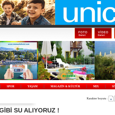
SPOR
YAŞAM
MAGAZİN & KÜLTÜR
MIX
S
Karakter boyutu :
İBİ SU ALIYORUZ !