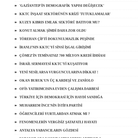
'GAZİANTEP'İN DEMOGRAFİK YAPISI DEĞİŞECEK'
KKTC İNŞAAT SEKTÖRÜNÜN KRİZİ 'TUTUKLAMALAR'
KUZEY KIBRIS EMLAK SEKTÖRÜ BATIYOR MU?
KONUT ALMAK ŞİMDİ DAHA ZOR OLDU
TÖREHAN ÇİFTİ DOKUNULMAZLIK PEŞİNDE
İRANLI'NIN KKTC'Yİ SİNSİ İŞGAL GİRİŞİMİ
ÇÖMEZ'İN TEMİNATSIZ 700 MİLYON KREDİ İDDİASI
İSRAİL SERMAYESİ KKTC'Yİ KUŞATIYOR
YENİ NESİL ARSA VURGUNCULARINA DİKKAT !
OKAN BURUK'UN ÜÇ KARDEŞİ VE ZANİOLO
OFİS YATIRIMCISINA EVDEN ÇALIŞMA DARBESİ
TÜRKİYE İÇİN DEMOKRASİ İÇİN HAYDİ SANDIĞA
MUHARREM İNCE'NİN İSTİFA PARTİSİ
ÖĞRENCİLERİ YURTLARDAN ATMAK MI ?
FENOMENLERİN VERGİSİZ ŞATAFATLI HAYATI
ANTALYA YABANCILARIN GÖZDESİ