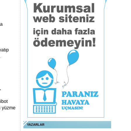
da
i
yatıp
a
.
ibot
’i yüzme
YAZARLAR