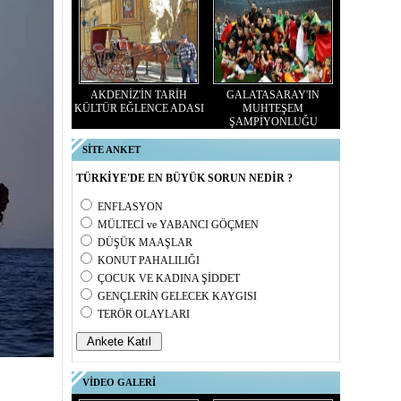
AKDENİZ'İN TARİH
GALATASARAY'IN
KÜLTÜR EĞLENCE ADASI
MUHTEŞEM
ŞAMPİYONLUĞU
SİTE ANKET
TÜRKİYE'DE EN BÜYÜK SORUN NEDİR ?
ENFLASYON
MÜLTECİ ve YABANCI GÖÇMEN
DÜŞÜK MAAŞLAR
KONUT PAHALILIĞI
ÇOCUK VE KADINA ŞİDDET
GENÇLERİN GELECEK KAYGISI
TERÖR OLAYLARI
VİDEO GALERİ