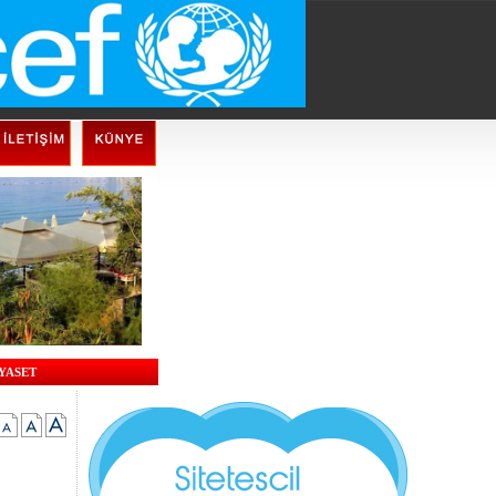
İYASET