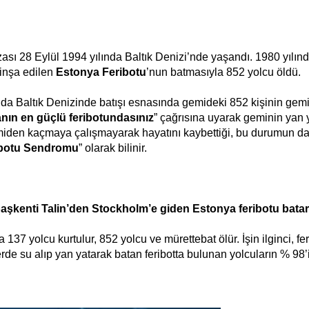
ası 28 Eylül 1994 yılında Baltık Denizi’nde yaşandı. 1980 yılın
inşa edilen
Estonya Feribotu
’nun batmasıyla 852 yolcu öldü.
nda Baltık Denizinde batışı esnasında gemideki 852 kişinin gem
ın en güçlü feribotundasınız
” çağrısına uyarak geminin yan 
den kaçmaya çalışmayarak hayatını kaybettiği, bu durumun d
ibotu Sendromu
” olarak bilinir.
başkenti Talin’den Stockholm’e giden Estonya feribotu batar
137 yolcu kurtulur, 852 yolcu ve mürettebat ölür. İşin ilginci, fer
yerde su alıp yan yatarak batan feribotta bulunan yolcuların % 98