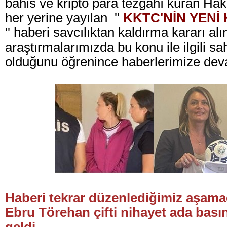
bahis ve kripto para tezgahı kuran Ha
her yerine yayılan ''
KKTC'NİN YEN
'' haberi savcılıktan kaldırma kararı al
araştırmalarımızda bu konu ile ilgili s
olduğunu öğrenince haberlerimize deva
Haberi tekrar düzenlediğimiz aşam
Ebru Törehan çifti nihayet ada bas