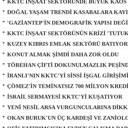
KKTC İNŞAAT SEKTÖRÜNDE BÜYÜK KAOS
DOĞAL YAŞAM TRENDİ KASABALARA KAY
'GAZİANTEP'İN DEMOGRAFİK YAPISI DEĞ
KKTC İNŞAAT SEKTÖRÜNÜN KRİZİ 'TUTU
KUZEY KIBRIS EMLAK SEKTÖRÜ BATIYOR
KONUT ALMAK ŞİMDİ DAHA ZOR OLDU
TÖREHAN ÇİFTİ DOKUNULMAZLIK PEŞİN
İRANLI'NIN KKTC'Yİ SİNSİ İŞGAL GİRİŞİM
ÇÖMEZ'İN TEMİNATSIZ 700 MİLYON KREDİ
İSRAİL SERMAYESİ KKTC'Yİ KUŞATIYOR
YENİ NESİL ARSA VURGUNCULARINA DİKK
OKAN BURUK'UN ÜÇ KARDEŞİ VE ZANİOL