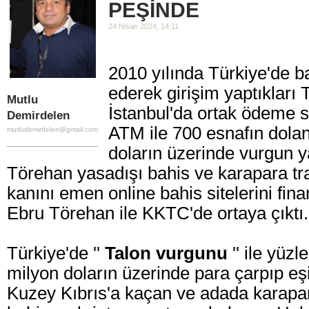
PEŞİNDE
24 Nisan 2024, 14:11
2010 yılında Türkiye'de b
ederek girişim yaptıkları T
Mutlu
İstanbul'da ortak ödeme s
Demirdelen
ATM ile 700 esnafın dolan
mutludemirdelen@gmail.com
doların üzerinde vurgun 
Törehan yasadışı bahis ve karapara tran
kanını emen online bahis sitelerini fina
Ebru Törehan ile KKTC'de ortaya çıktı.
Türkiye'de ''
Talon vurgunu
'' ile yüzl
milyon doların üzerinde para çarpıp eş
Kuzey Kıbrıs'a kaçan ve adada karapara