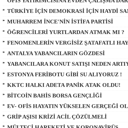
OFİS YATIRIMCISINA EVDEN ÇALIŞMA DAR
TÜRKİYE İÇİN DEMOKRASİ İÇİN HAYDİ S
MUHARREM İNCE'NİN İSTİFA PARTİSİ
ÖĞRENCİLERİ YURTLARDAN ATMAK MI ?
FENOMENLERİN VERGİSİZ ŞATAFATLI HAY
ANTALYA YABANCILARIN GÖZDESİ
YABANCILARA KONUT SATIŞI NEDEN ARTI
ESTONYA FERİBOTU GİBİ SU ALIYORUZ !
KKTC HALKI ADETA PANİK ATAK OLDU!
BİTCOİN BAHİS BORSA GENÇLİĞİ
EV- OFİS HAYATIN YÜKSELEN GERÇEĞİ O
GRİP AŞISI KRİZİ ACİL ÇÖZÜLMELİ
MÜLTECİ HAREKETİ VE KORONAVİRÜS