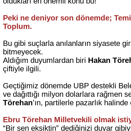
oldukları en önemli konu bu!
Peki ne deniyor son dönemde; Temi
Toplum.
Bu gibi suçlarla anılanların siyasete gi
bitmeyecek.
Aldığım duyumlardan biri
Hakan Töre
çiftiyle ilgili.
Geçtiğimiz dönemde UBP destekli Bel
ve dağıttığı milyon dolarlara rağmen 
Törehan
’ın, partilerle pazarlık halin
Ebru Törehan Milletvekili olmak isti
“Bir sen eksiktin” dediğinizi duyar gibi