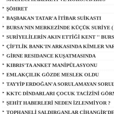
ŞÖHRET
BAŞBAKAN TATAR'A İTİBAR SUİKASTI
BURSA'NIN MERKEZİNDE KÜÇÜK SURİYE ( 
SURİYELİLERİN AKIN ETTİĞİ KENT '' BURSA 
ÇİFTLİK BANK'IN ARKASINDA KİMLER VAR 
GİRNE RESIDANCE KUŞATMASINDA
KIBRIS'TA ANKET MANİPÜLASYONU
EMLAKÇILIK GÖZDE MESLEK OLDU
TAYYİP ERDOĞAN'A SORULAMAYAN SORU
KKTC DİNDARLARI ÇOCUK TACİZİNİ GÖRM
ŞEHİT HABERLERİ NEDEN İZLENMİYOR ?
TOPHANELİ SALDIRGANLAR CİHANGİR'D