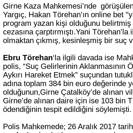
Girne Kaza Mahkemesi’nde görüşülen
Yargıç, Hakan Törehan’ın online bet ''ya
program yazan kişi olduğunu belirtmiş 
cezasına çarptırmıştı.
Yani Törehan’la il
olmaktan çıkmış, kesinleşmiş bir suç v
Ebru Törehan
‘la ilgili davada ise Ma
polis, “Suç Gelirlerinin Aklanmasının
Aykırı Hareket Etmek” suçundan tutu
adına toplam 384 bin euro değerinde y
olduğunun,Girne Çatalköy’de alınan vill
Girne’de alınan daire için ise 103 bin T
ödendiğinin tespit edildiğini söylemişti.
Polis Mahkemede; 26 Aralık 2017 tarih