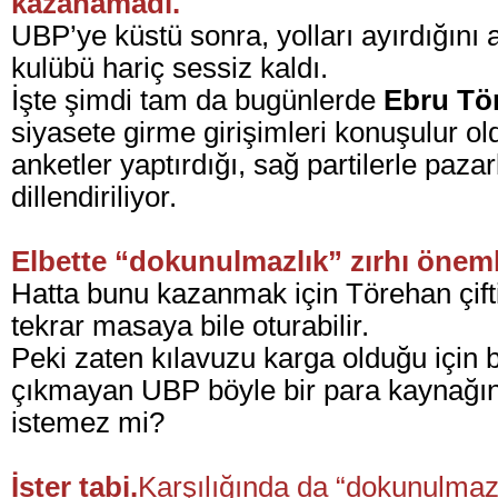
kazanamadı.
UBP’ye küstü sonra, yolları ayırdığını a
kulübü hariç sessiz kaldı.
İşte şimdi tam da bugünlerde
Ebru Tö
siyasete girme girişimleri konuşulur ol
anketler yaptırdığı, sağ partilerle paz
dillendiriliyor.
Elbette “dokunulmazlık” zırhı öneml
Hatta bunu kazanmak için
Törehan çift
tekrar masaya bile oturabilir.
Peki zaten kılavuzu karga olduğu için 
çıkmayan UBP böyle bir para kaynağı
istemez mi?
İster tabi.
Karşılığında da “dokunulmazlık