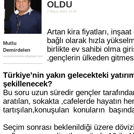
OLDU
2 Mayıs 2024, 14:34
Artan kira fiyatları, inşaa
bağlı olarak hızla yükselm
Mutlu
birlikte ev sahibi olma gi
Demirdelen
,gençlerin ülkeden gitmes
mutludemirdelen@gmail.com
Türkiye’nin yakın gelecekteki yatırım
şekillenecek?
Bu soru uzun süredir gençler tarafında
aratılan, sokakta ,cafelerde hayatın he
tartışılan,konuşulan konuların başında
Seçim sonrası beklenildiği üzere döviz