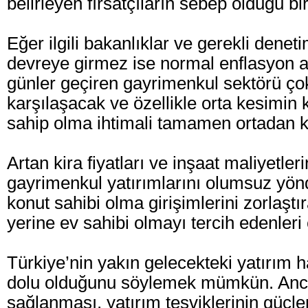
belirleyen fırsatçıların sebep olduğu bir
Eğer ilgili bakanlıklar ve gerekli dene
devreye girmez ise normal enflasyon a
günler geçiren gayrimenkul sektörü ço
karşılaşacak ve özellikle orta kesimin 
sahip olma ihtimali tamamen ortadan k
Artan kira fiyatları ve inşaat maliyetle
gayrimenkul yatırımlarını olumsuz yönd
konut sahibi olma girişimlerini zorlaşt
yerine ev sahibi olmayı tercih edenleri
Türkiye’nin yakın gelecekteki yatırım har
dolu olduğunu söylemek mümkün. Anca
sağlanması, yatırım teşviklerinin güçle