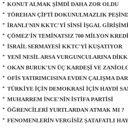
KONUT ALMAK ŞİMDİ DAHA ZOR OLDU
TÖREHAN ÇİFTİ DOKUNULMAZLIK PEŞİN
İRANLI'NIN KKTC'Yİ SİNSİ İŞGAL GİRİŞİM
ÇÖMEZ'İN TEMİNATSIZ 700 MİLYON KREDİ
İSRAİL SERMAYESİ KKTC'Yİ KUŞATIYOR
YENİ NESİL ARSA VURGUNCULARINA DİKK
OKAN BURUK'UN ÜÇ KARDEŞİ VE ZANİOL
OFİS YATIRIMCISINA EVDEN ÇALIŞMA DAR
TÜRKİYE İÇİN DEMOKRASİ İÇİN HAYDİ S
MUHARREM İNCE'NİN İSTİFA PARTİSİ
ÖĞRENCİLERİ YURTLARDAN ATMAK MI ?
FENOMENLERİN VERGİSİZ ŞATAFATLI HAY