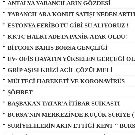
ANTALYA YABANCILARIN GÖZDESİ
YABANCILARA KONUT SATIŞI NEDEN ARTI
ESTONYA FERİBOTU GİBİ SU ALIYORUZ !
KKTC HALKI ADETA PANİK ATAK OLDU!
BİTCOİN BAHİS BORSA GENÇLİĞİ
EV- OFİS HAYATIN YÜKSELEN GERÇEĞİ O
GRİP AŞISI KRİZİ ACİL ÇÖZÜLMELİ
MÜLTECİ HAREKETİ VE KORONAVİRÜS
ŞÖHRET
BAŞBAKAN TATAR'A İTİBAR SUİKASTI
BURSA'NIN MERKEZİNDE KÜÇÜK SURİYE ( 
SURİYELİLERİN AKIN ETTİĞİ KENT '' BURSA 