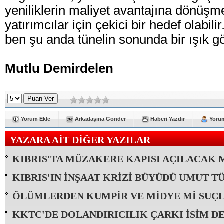
yeniliklerin maliyet avantajına dönüşme
yatırımcılar için çekici bir hedef olabili
ben şu anda tünelin sonunda bir ışık 
Mutlu Demirdelen
Yorum Ekle
Arkadaşına Gönder
Haberi Yazdır
Yorum
YAZARA AİT DİĞER YAZILAR
KIBRIS'TA MÜZAKERE KAPISI AÇILACAK M
KIBRIS'IN İNŞAAT KRİZİ BÜYÜDÜ UMUT T
ÖLÜMLERDEN KUMPİR VE MİDYE Mİ SUÇLU
KKTC'DE DOLANDIRICILIK ÇARKI İSİM DE