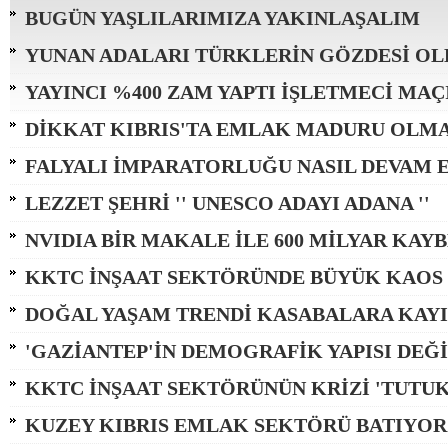
BUGÜN YAŞLILARIMIZA YAKINLAŞALIM
YUNAN ADALARI TÜRKLERİN GÖZDESİ OL
YAYINCI %400 ZAM YAPTI İŞLETMECİ MAÇI
DİKKAT KIBRIS'TA EMLAK MADURU OLM
FALYALI İMPARATORLUĞU NASIL DEVAM E
LEZZET ŞEHRİ '' UNESCO ADAYI ADANA ''
NVIDIA BİR MAKALE İLE 600 MİLYAR KAY
KKTC İNŞAAT SEKTÖRÜNDE BÜYÜK KAOS
DOĞAL YAŞAM TRENDİ KASABALARA KAY
'GAZİANTEP'İN DEMOGRAFİK YAPISI DEĞ
KKTC İNŞAAT SEKTÖRÜNÜN KRİZİ 'TUTU
KUZEY KIBRIS EMLAK SEKTÖRÜ BATIYOR