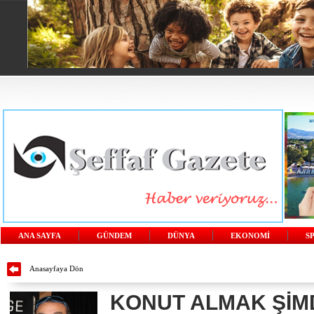
ANA SAYFA
GÜNDEM
DÜNYA
EKONOMİ
S
Anasayfaya Dön
KONUT ALMAK ŞİM