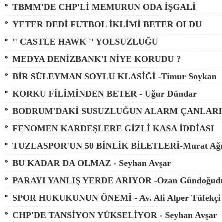
TBMM'DE CHP'Lİ MEMURUN ODA İŞGALİ
YETER DEDİ FUTBOL İKLİMİ BETER OLDU
'' CASTLE HAWK '' YOLSUZLUĞU
MEDYA DENİZBANK'I NİYE KORUDU ?
BİR SÜLEYMAN SOYLU KLASİĞİ -Timur Soykan
KORKU FİLİMİNDEN BETER - Uğur Dündar
BODRUM'DAKİ SUSUZLUĞUN ALARM ÇANLARI
FENOMEN KARDEŞLERE GİZLİ KASA İDDİASI
TUZLASPOR'UN 50 BİNLİK BİLETLERİ-Murat Ağı
BU KADAR DA OLMAZ - Seyhan Avşar
PARAYI YANLIŞ YERDE ARIYOR -Ozan Gündoğud
SPOR HUKUKUNUN ÖNEMİ - Av. Ali Alper Tüfekçi
CHP'DE TANSİYON YÜKSELİYOR - Seyhan Avşar