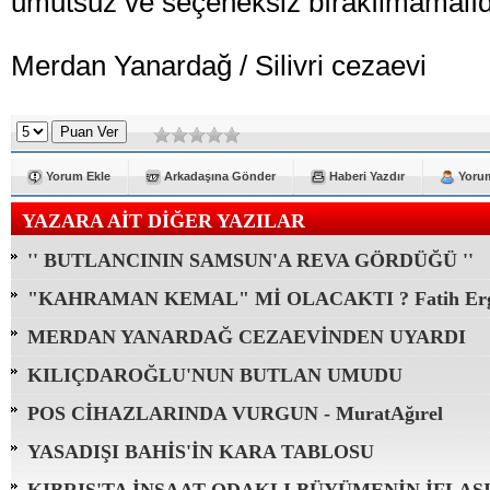
umutsuz ve seçeneksiz bırakılmamalıd
Merdan Yanardağ / Silivri cezaevi
Yorum Ekle
Arkadaşına Gönder
Haberi Yazdır
Yorum
YAZARA AİT DİĞER YAZILAR
'' BUTLANCININ SAMSUN'A REVA GÖRDÜĞÜ ''
"KAHRAMAN KEMAL" Mİ OLACAKTI ? Fatih Erg
MERDAN YANARDAĞ CEZAEVİNDEN UYARDI
KILIÇDAROĞLU'NUN BUTLAN UMUDU
POS CİHAZLARINDA VURGUN - MuratAğırel
YASADIŞI BAHİS'İN KARA TABLOSU