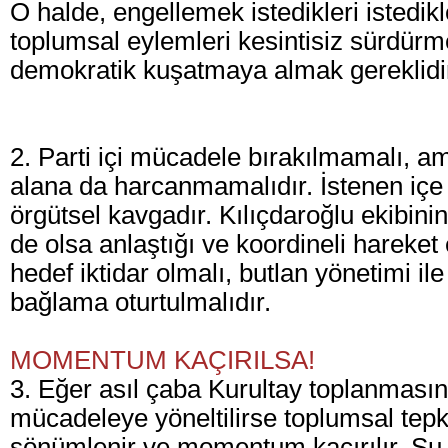
O halde, engellemek istedikleri istedikl
toplumsal eylemleri kesintisiz sürdürme
demokratik kuşatmaya almak gereklidi
2. Parti içi mücadele bırakılmamalı, a
alana da harcanmamalıdır. İstenen iç
örgütsel kavgadır. Kılıçdaroğlu ekibini
de olsa anlaştığı ve koordineli hareket et
hedef iktidar olmalı, butlan yönetimi i
bağlama oturtulmalıdır.
MOMENTUM KAÇIRILSA!
3. Eğer asıl çaba Kurultay toplanmasına
mücadeleye yöneltilirse toplumsal tep
sönümlenir ve momentum kaçırılır. Şu 