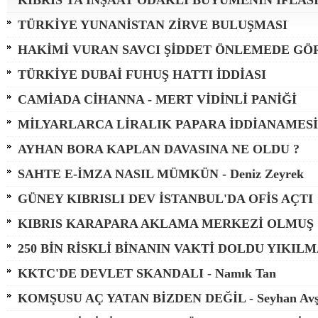
KIBRIS'TA İNŞAAT ODAKLI BÜYÜMENİN İFLAS
TÜRKİYE YUNANİSTAN ZİRVE BULUŞMASI
HAKİMİ VURAN SAVCI ŞİDDET ÖNLEMEDE GÖ
TÜRKİYE DUBAİ FUHUŞ HATTI İDDİASI
CAMİADA CİHANNA - MERT VİDİNLİ PANİĞİ
MİLYARLARCA LİRALIK PAPARA İDDİANAMESİ
AYHAN BORA KAPLAN DAVASINA NE OLDU ?
SAHTE E-İMZA NASIL MÜMKÜN - Deniz Zeyrek
GÜNEY KIBRISLI DEV İSTANBUL'DA OFİS AÇTI
KIBRIS KARAPARA AKLAMA MERKEZİ OLMUŞ
250 BİN RİSKLİ BİNANIN VAKTİ DOLDU YIKILM
KKTC'DE DEVLET SKANDALI - Namık Tan
KOMŞUSU AÇ YATAN BİZDEN DEĞİL - Seyhan Avş