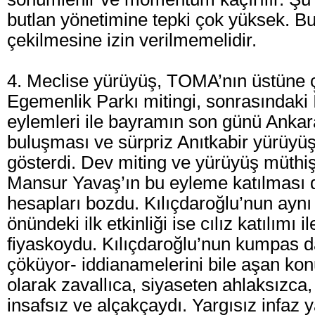
butlan yönetimine tepki çok yüksek. Bu
çekilmesine izin verilmemelidir.
4. Meclise yürüyüş, TOMA’nın üstüne çı
Egemenlik Parkı mitingi, sonrasındaki
eylemleri ile bayramın son günü Anka
buluşması ve sürpriz Anıtkabir yürüyüş
gösterdi. Dev miting ve yürüyüş müthiş 
Mansur Yavaş’ın bu eyleme katılması 
hesapları bozdu. Kılıçdaroğlu’nun ay
önündeki ilk etkinliği ise cılız katılımı i
fiyaskoydu. Kılıçdaroğlu’nun kumpas d
çöküyor- iddianamelerini bile aşan kon
olarak zavallıca, siyaseten ahlaksızca
insafsız ve alçakçaydı. Yargısız infaz 