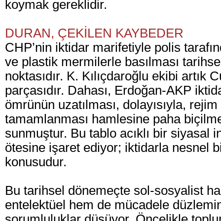
koymak gereklidir.
DURAN, ÇEKİLEN KAYBEDER
CHP’nin iktidar marifetiyle polis taraf
ve plastik mermilerle basılması tarihsel
noktasıdır. K. Kılıçdaroğlu ekibi artık C
parçasıdır. Dahası, Erdoğan-AKP iktida
ömrünün uzatılması, dolayısıyla, rejim 
tamamlanması hamlesine paha biçilmez
sunmuştur. Bu tablo acıklı bir siyasal i
ötesine işaret ediyor; iktidarla nesnel bi
konusudur.
Bu tarihsel dönemeçte sol-sosyalist h
entelektüel hem de mücadele düzlemi
sorumluluklar düşüyor. Öncelikle topl