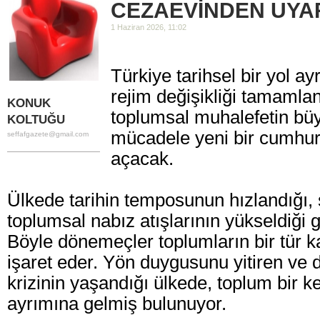
CEZAEVİNDEN UYA
1 Haziran 2026, 11:02
Türkiye tarihsel bir yol a
rejim değişikliği tamamla
KONUK
toplumsal muhalefetin bü
KOLTUĞU
mücadele yeni bir cumhuri
seffafgazete@gmail.com
açacak.
Ülkede tarihin temposunun hızlandığı, 
toplumsal nabız atışlarının yükseldiği 
Böyle dönemeçler toplumların bir tür k
işaret eder. Yön duygusunu yitiren ve d
krizinin yaşandığı ülkede, toplum bir k
ayrımına gelmiş bulunuyor.