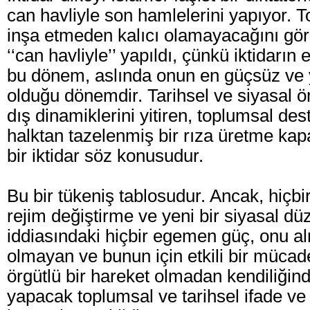
can havliyle son hamlelerini yapıyor. Tot
inşa etmeden kalıcı olamayacağını gö
‘‘can havliyle’’ yapıldı, çünkü iktidarı
bu dönem, aslında onun en güçsüz ve y
olduğu dönemdir. Tarihsel ve siyasal ö
dış dinamiklerini yitiren, toplumsal des
halktan tazelenmiş bir rıza üretme kap
bir iktidar söz konusudur.
Bu bir tükeniş tablosudur. Ancak, hiçbir 
rejim değiştirme ve yeni bir siyasal d
iddiasındaki hiçbir egemen güç, onu a
olmayan ve bunun için etkili bir müca
örgütlü bir hareket olmadan kendiliğin
yapacak toplumsal ve tarihsel ifade ve l