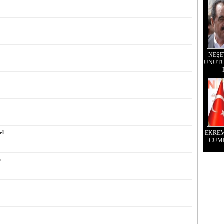
NEŞE
UNUTU
el
EKRE
CUM
u