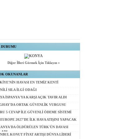
A DURUMU
Diğer İlleri Görmek İçin Tıklayın »
OK OKUNANLAR
KİYE'NİN HAVASI EN TEMİZ KENTİ
NİLİ SILA İLGİ ODAĞI
LYA İSPANYA'YA KARŞI AÇIK TAVIR ALDI
GHAY'DA ORTAK GÜVENLİK VURGUSU
ORU 5 CEVAP İLE GÜVENLİ ÖDEME SİSTEMİ
 EUROPE 2027'DE İLK HAVA ATIŞINI YAPACAK
ANYA'DA ÖLDÜRÜLEN TÜRK'ÜN DAVASI
LADI
ANBUL KONUT FİYAT ARTIŞI DÜNYA LİDERİ