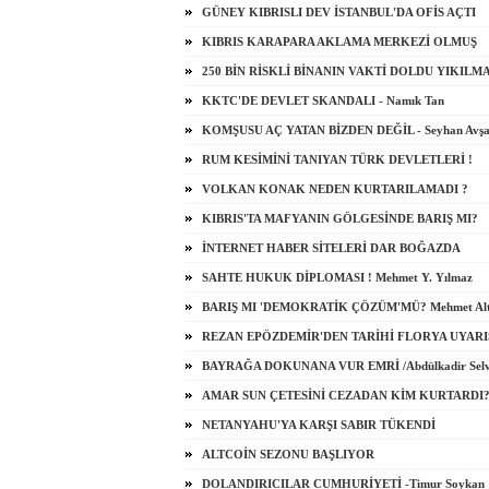
GÜNEY KIBRISLI DEV İSTANBUL'DA OFİS AÇTI
KIBRIS KARAPARA AKLAMA MERKEZİ OLMUŞ
250 BİN RİSKLİ BİNANIN VAKTİ DOLDU YIKILM
KKTC'DE DEVLET SKANDALI - Namık Tan
KOMŞUSU AÇ YATAN BİZDEN DEĞİL - Seyhan Avşa
RUM KESİMİNİ TANIYAN TÜRK DEVLETLERİ !
VOLKAN KONAK NEDEN KURTARILAMADI ?
KIBRIS'TA MAFYANIN GÖLGESİNDE BARIŞ MI?
İNTERNET HABER SİTELERİ DAR BOĞAZDA
SAHTE HUKUK DİPLOMASI ! Mehmet Y. Yılmaz
BARIŞ MI 'DEMOKRATİK ÇÖZÜM'MÜ? Mehmet Al
REZAN EPÖZDEMİR'DEN TARİHİ FLORYA UYARI
BAYRAĞA DOKUNANA VUR EMRİ /Abdülkadir Selv
AMAR SUN ÇETESİNİ CEZADAN KİM KURTARDI
NETANYAHU'YA KARŞI SABIR TÜKENDİ
ALTCOİN SEZONU BAŞLIYOR
DOLANDIRICILAR CUMHURİYETİ -Timur Soykan