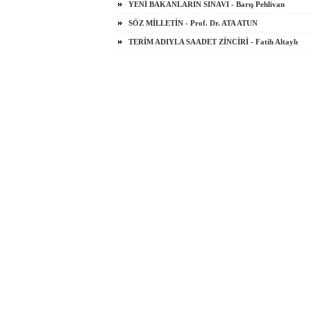
YENİ BAKANLARIN SINAVI - Barış Pehlivan
SÖZ MİLLETİN - Prof. Dr. ATA ATUN
TERİM ADIYLA SAADET ZİNCİRİ - Fatih Altaylı