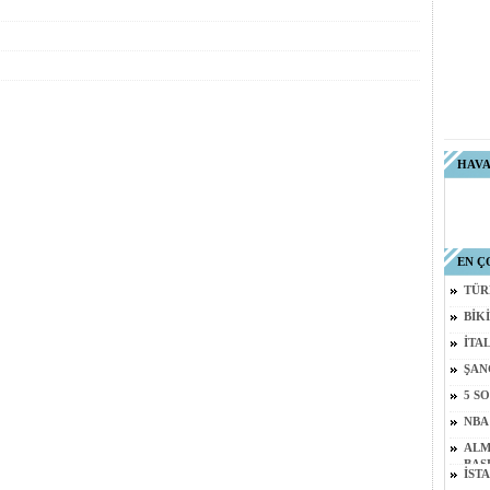
HAV
EN Ç
TÜR
BİKİ
İTA
ŞAN
5 S
NBA
ALM
BAŞ
İST