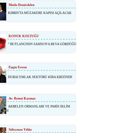
Mutlu Demirdelen
KIBRIS'TA MÜZAKERE KAPISI AÇILACAK
KONUK KOLTUĞU
'' BUTLANCININ SAMSUN'A REVA GÖRDÜĞÜ
Engin Ertem
DUBAİ EMLAK SEKTÖRÜ KİRA KRİZİNDE
Av. Remzi Kazmaz
AKBELEN ORMANLARI VE PARİS İKLİM
ŞMASI
Süleyman Yıldız