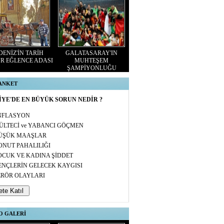
ENİZ'İN TARİH
GALATASARAY'IN
R EĞLENCE ADASI
MUHTEŞEM
ŞAMPİYONLUĞU
 ANKET
YE'DE EN BÜYÜK SORUN NEDİR ?
NFLASYON
ÜLTECİ ve YABANCI GÖÇMEN
ÜŞÜK MAAŞLAR
ONUT PAHALILIĞI
OCUK VE KADINA ŞİDDET
ENÇLERİN GELECEK KAYGISI
ERÖR OLAYLARI
O GALERİ