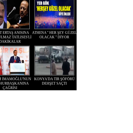
T ERTAŞ ANISINA
ATHENA '' HER ŞEY GÜZEL
LMAZ TATLISES'Lİ
OLACAK '' DİYOR
DAKİKALAR
M İMAMOĞLU'NUN
KONYA'DA TIR ŞÖFÖRÜ
HURBAŞKANINA
DEHŞET SAÇTI
ÇAĞRISI