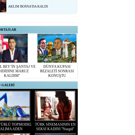
AKLIM BOSNA'DA KALDI
ORTAJLAR
L BEY’İN ŞANTAJ VE
DÜNYA KUPASI
HDİDİNE MARUZ
REZALETİ SONRASI
KALDIM''
KONUŞTU
 GALERİ
TÜRLÜ TOPMODEL
TÜRK SİNEMASININ EN
ALIMA ADEN
SEKSİ KADINI ''Nurgül''