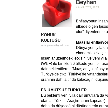
Beyhan
4 Aralık 2022, 12:24
Enflasyonun insanla
ülkede ölçen Ipsos
olur” diyenlerin or
KONUK
KOLTUĞU
Maaşlar enflasyo
seffafgazete@gmail.com
Dünya yeni yıla da
ekonomik kriz için
insanlar üzerindeki etkisini ve yeni yı
(WEF) ile birlikte 36 ülkede yeni bir ar
dair beklentilerde “Maaş artışı enflasyo
Türkiye'de çıktı. Türkiye'de vatandaşla
oranının dahi altında kalacağını düşünü
EN UMUTSUZ TÜRKLER
Bu beklenti yeni yıla dair umutlara da 
olanlar Türkler. Araştırmanın kapsadığ
daha da düşeceğini düşünenlerin oranı