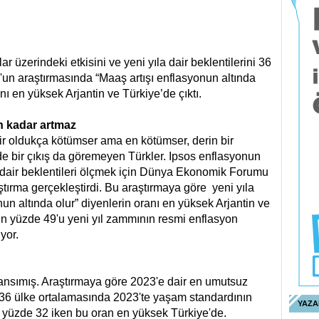
r üzerindeki etkisini ve yeni yıla dair beklentilerini 36
'un araştırmasında “Maaş artışı enflasyonun altında
anı en yüksek Arjantin ve Türkiye’de çıktı.
n kadar artmaz
ir oldukça kötümser ama en kötümser, derin bir
de bir çıkış da göremeyen Türkler. Ipsos enflasyonun
la dair beklentileri ölçmek için Dünya Ekonomik Forumu
aştırma gerçekleştirdi. Bu araştırmaya göre yeni yıla
nun altında olur” diyenlerin oranı en yüksek Arjantin ve
rın yüzde 49'u yeni yıl zammının resmi enflasyon
yor.
yansımış. Araştırmaya göre 2023'e dair en umutsuz
ı 36 ülke ortalamasında 2023'te yaşam standardının
YAZA
 yüzde 32 iken bu oran en yüksek Türkiye'de.