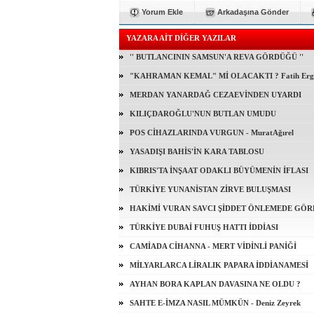
Yorum Ekle
Arkadaşına Gönder
YAZARA AİT DİĞER YAZILAR
'' BUTLANCININ SAMSUN'A REVA GÖRDÜĞÜ ''
"KAHRAMAN KEMAL" Mİ OLACAKTI ? Fatih Erg
MERDAN YANARDAĞ CEZAEVİNDEN UYARDI
KILIÇDAROĞLU'NUN BUTLAN UMUDU
POS CİHAZLARINDA VURGUN - MuratAğırel
YASADIŞI BAHİS'İN KARA TABLOSU
KIBRIS'TA İNŞAAT ODAKLI BÜYÜMENİN İFLASI
TÜRKİYE YUNANİSTAN ZİRVE BULUŞMASI
HAKİMİ VURAN SAVCI ŞİDDET ÖNLEMEDE GÖR
TÜRKİYE DUBAİ FUHUŞ HATTI İDDİASI
CAMİADA CİHANNA - MERT VİDİNLİ PANİĞİ
MİLYARLARCA LİRALIK PAPARA İDDİANAMESİ
AYHAN BORA KAPLAN DAVASINA NE OLDU ?
SAHTE E-İMZA NASIL MÜMKÜN - Deniz Zeyrek