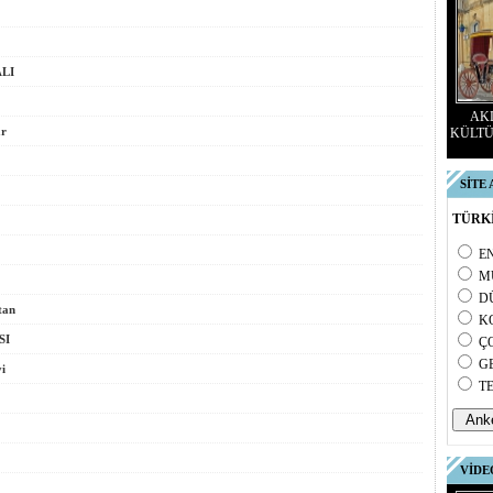
ALI
AKD
r
KÜLTÜ
SİTE
TÜRKİ
E
M
D
tan
K
SI
Ç
G
i
T
?
VİDE