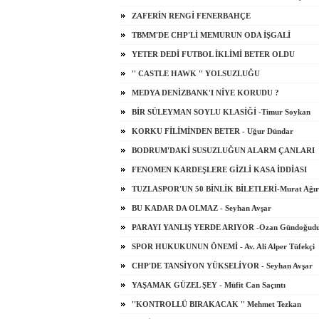
ZAFERİN RENGİ FENERBAHÇE
TBMM'DE CHP'Lİ MEMURUN ODA İŞGALİ
YETER DEDİ FUTBOL İKLİMİ BETER OLDU
'' CASTLE HAWK '' YOLSUZLUĞU
MEDYA DENİZBANK'I NİYE KORUDU ?
BİR SÜLEYMAN SOYLU KLASİĞİ -Timur Soykan
KORKU FİLİMİNDEN BETER - Uğur Dündar
BODRUM'DAKİ SUSUZLUĞUN ALARM ÇANLARI
FENOMEN KARDEŞLERE GİZLİ KASA İDDİASI
TUZLASPOR'UN 50 BİNLİK BİLETLERİ-Murat Ağır
BU KADAR DA OLMAZ - Seyhan Avşar
PARAYI YANLIŞ YERDE ARIYOR -Ozan Gündoğud
SPOR HUKUKUNUN ÖNEMİ - Av. Ali Alper Tüfekçi
CHP'DE TANSİYON YÜKSELİYOR - Seyhan Avşar
YAŞAMAK GÜZEL ŞEY - Müfit Can Saçıntı
''KONTROLLÜ BIRAKACAK '' Mehmet Tezkan