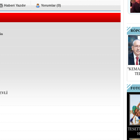
Haberi Yazdır
Yorumlar (0)
RÖP
in
''KEMA
TE
FOTO
EVLİ
TESET
H