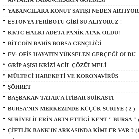
ANTALYA YABANCILARIN GÖZDESİ
YABANCILARA KONUT SATIŞI NEDEN ARTIYOR
ESTONYA FERİBOTU GİBİ SU ALIYORUZ !
KKTC HALKI ADETA PANİK ATAK OLDU!
BİTCOİN BAHİS BORSA GENÇLİĞİ
EV- OFİS HAYATIN YÜKSELEN GERÇEĞİ OLDU
GRİP AŞISI KRİZİ ACİL ÇÖZÜLMELİ
MÜLTECİ HAREKETİ VE KORONAVİRÜS
ŞÖHRET
BAŞBAKAN TATAR'A İTİBAR SUİKASTI
BURSA'NIN MERKEZİNDE KÜÇÜK SURİYE ( 2 )
SURİYELİLERİN AKIN ETTİĞİ KENT '' BURSA '' (
ÇİFTLİK BANK'IN ARKASINDA KİMLER VAR ? (1