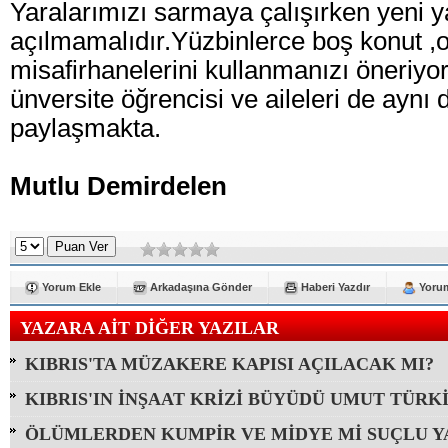
Yaralarımızı sarmaya çalışırken yeni y
açılmamalıdır.Yüzbinlerce boş konut ,o
misafirhanelerini kullanmanızı öneriy
ünversite öğrencisi ve aileleri de aynı 
paylaşmakta.
Mutlu Demirdelen
Yorum Ekle
Arkadaşına Gönder
Haberi Yazdır
Yorum
YAZARA AİT DİĞER YAZILAR
KIBRIS'TA MÜZAKERE KAPISI AÇILACAK MI?
KIBRIS'IN İNŞAAT KRİZİ BÜYÜDÜ UMUT TÜRK
ÖLÜMLERDEN KUMPİR VE MİDYE Mİ SUÇLU YA