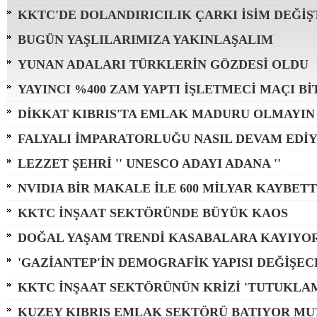
KKTC'DE DOLANDIRICILIK ÇARKI İSİM DEĞİŞ
BUGÜN YAŞLILARIMIZA YAKINLAŞALIM
YUNAN ADALARI TÜRKLERİN GÖZDESİ OLDU
YAYINCI %400 ZAM YAPTI İŞLETMECİ MAÇI Bİ
DİKKAT KIBRIS'TA EMLAK MADURU OLMAYIN
FALYALI İMPARATORLUĞU NASIL DEVAM EDİY
LEZZET ŞEHRİ '' UNESCO ADAYI ADANA ''
NVIDIA BİR MAKALE İLE 600 MİLYAR KAYBETT
KKTC İNŞAAT SEKTÖRÜNDE BÜYÜK KAOS
DOĞAL YAŞAM TRENDİ KASABALARA KAYIYO
'GAZİANTEP'İN DEMOGRAFİK YAPISI DEĞİŞEC
KKTC İNŞAAT SEKTÖRÜNÜN KRİZİ 'TUTUKLA
KUZEY KIBRIS EMLAK SEKTÖRÜ BATIYOR MU