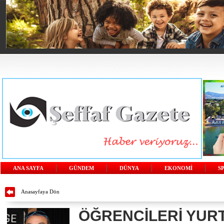
ANA SAYFA
GÜNDEM
DÜNYA
EKONOMİ
S
Anasayfaya Dön
ÖĞRENCİLERİ YUR