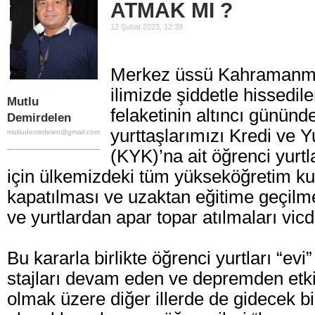
ATMAK MI ?
12 Şubat 2023, 12:39
Merkez üssü Kahramanma
ilimizde şiddetle hissedi
Mutlu
felaketinin altıncı günün
Demirdelen
yurttaşlarımızı Kredi ve 
mutludemirdelen@gmail.com
(KYK)’na ait öğrenci yurtl
için ülkemizdeki tüm yükseköğretim ku
kapatılması ve uzaktan eğitime geçilme
ve yurtlardan apar topar atılmaları vicda
Bu kararla birlikte öğrenci yurtları “evi”
stajları devam eden ve depremden etki
olmak üzere diğer illerde de gidecek bi